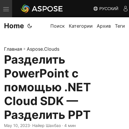
РУССКИЙ
П
е
Home
р
Поиск
Категории
Архив
Теги
е
к
Главная
»
Aspose.Clouds
л
Разделить
ю
ч
PowerPoint с
и
т
помощью .NET
ь
Cloud SDK —
н
а
Разделить PPT
в
и
May 10, 2023
· Найер Шахбаз · 4 мин