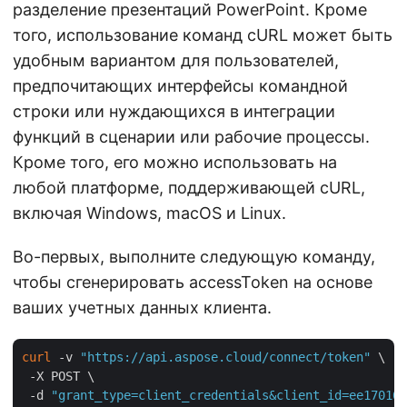
разделение презентаций PowerPoint. Кроме
того, использование команд cURL может быть
удобным вариантом для пользователей,
предпочитающих интерфейсы командной
строки или нуждающихся в интеграции
функций в сценарии или рабочие процессы.
Кроме того, его можно использовать на
любой платформе, поддерживающей cURL,
включая Windows, macOS и Linux.
Во-первых, выполните следующую команду,
чтобы сгенерировать accessToken на основе
ваших учетных данных клиента.
curl
 -v 
"https://api.aspose.cloud/connect/token"
 \

 -X POST \

 -d 
"grant_type=client_credentials&client_id=ee170169