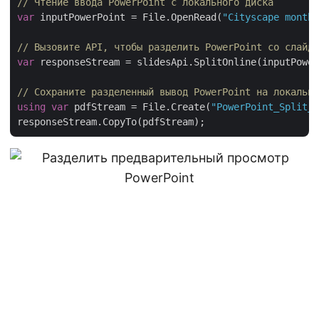
// Чтение ввода PowerPoint с локального диска
var
 inputPowerPoint = File.OpenRead(
"Cityscape monthl
// Вызовите API, чтобы разделить PowerPoint со слайда
var
 responseStream = slidesApi.SplitOnline(inputPower
// Сохраните разделенный вывод PowerPoint на локальны
using
var
 pdfStream = File.Create(
"PowerPoint_Split_o