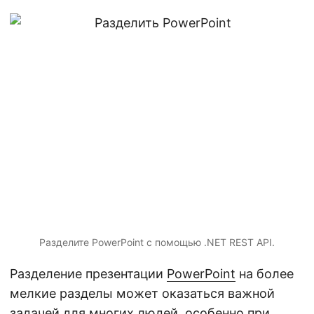
г
а
ц
и
ю
Разделите PowerPoint с помощью .NET REST API.
Разделение презентации
PowerPoint
на более
мелкие разделы может оказаться важной
задачей для многих людей, особенно при