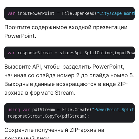
var
 inputPowerPoint = File.OpenRead(
"Cityscape monthl
Прочтите содержимое входной презентации
PowerPoint.
var
 responseStream = slidesApi.SplitOnline(inputPower
Вызовите API, чтобы разделить PowerPoint,
начиная со слайда номер 2 до слайда номер 5.
Выходные данные возвращаются в виде ZIP-
архива в формате Stream.
using
var
 pdfStream = File.Create(
"PowerPoint_Split_o
Сохраните полученный ZIP-архив на
локальный диск.