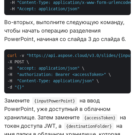
 -H 
"Content-Type: application/x-www-form-urlencoded"
 -H 
"Accept: application/json"
Во-вторых, выполните следующую команду,
чтобы начать операцию разделения
PowerPoint, начиная со слайда 3 до слайда 6.
curl
 -v 
"https://api.aspose.cloud/v3.0/slides/{inputP
-X POST \

-H  
"accept: application/json"
 \

-H  
"authorization: Bearer <accessToken>"
 \

-H  
"Content-Type: application/json"
 \

-d 
"{}"
Замените
на ввод
{inputPowerPoint}
PowerPoint, уже доступный в облачном
хранилище. Затем замените
на
{accessToken}
токен доступа JWT, а
на
{destinationFolder}
имя папки в облачном хранилище, которая