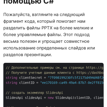
помощью C#
Пожалуйста, взгляните на следующий
фрагмент кода, который помогает нам
разделить файлы PPTX на более мелкие и
более управляемые файлы. Этот подход
весьма полезен и упрощает совместное
использование определенных слайдов или
разделов презентации.
// Дополнительные примеры см. на странице https://git
// Получите учетные данные клиента с https://dashboar
string
 clientSecret = 
"7f098199230fc5f2175d494d48f207
string
 clientID = 
"ee170169-ca49-49a4-87b7-0e2ff815ea
// создать экземпляр SlidesApi
SlidesApi slidesApi = 
new
 SlidesApi(clientID, clientS