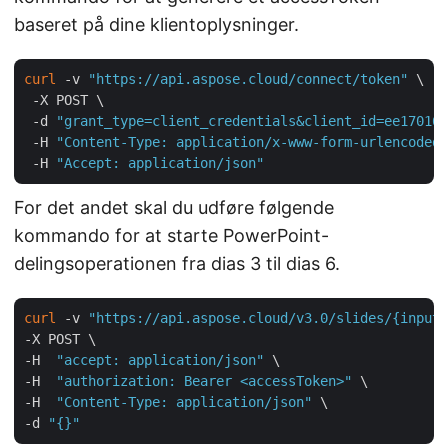
baseret på dine klientoplysninger.
curl
 -v 
"https://api.aspose.cloud/connect/token"
 \

 -X POST \

 -d 
"grant_type=client_credentials&client_id=ee170169
 -H 
"Content-Type: application/x-www-form-urlencoded"
 -H 
"Accept: application/json"
For det andet skal du udføre følgende
kommando for at starte PowerPoint-
delingsoperationen fra dias 3 til dias 6.
curl
 -v 
"https://api.aspose.cloud/v3.0/slides/{inputP
-X POST \

-H  
"accept: application/json"
 \

-H  
"authorization: Bearer <accessToken>"
 \

-H  
"Content-Type: application/json"
 \

-d 
"{}"