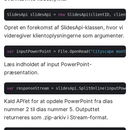
SlidesApi slidesApi = 
new
Opret en forekomst af SlidesApi-klassen, hvor vi
videregiver klientoplysningerne som argumenter.
var
 inputPowerPoint = File.OpenRead(
"Cityscape monthl
Læs indholdet af input PowerPoint-
præsentation.
var
 responseStream = slidesApi.SplitOnline(inputPower
Kald API’et for at opdele PowerPoint fra dias
nummer 2 til dias nummer 5. Outputtet
returneres som .zip-arkiv i Stream-format.