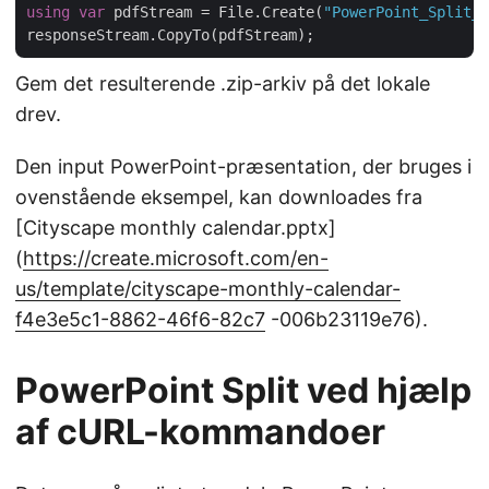
using
var
 pdfStream = File.Create(
"PowerPoint_Split_o
Gem det resulterende .zip-arkiv på det lokale
drev.
Den input PowerPoint-præsentation, der bruges i
ovenstående eksempel, kan downloades fra
[Cityscape monthly calendar.pptx]
(
https://create.microsoft.com/en-
us/template/cityscape-monthly-calendar-
f4e3e5c1-8862-46f6-82c7
-006b23119e76).
PowerPoint Split ved hjælp
af cURL-kommandoer