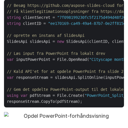
// Besøg https://github.com/aspose-slides-cloud for f
// Få klientlegitimationsoplysninger fra https://dash
string
 clientSecret = 
"7f098199230fc5f2175d494d48f207
string
 clientID = 
"ee170169-ca49-49a4-87b7-0e2ff815ea
// oprette en instans af SlidesApi
SlidesApi slidesApi = 
new
 SlidesApi(clientID, clientS
// Læs input fra PowerPoint fra lokalt drev
var
 inputPowerPoint = File.OpenRead(
"Cityscape monthl
// Kald API'et for at opdele PowerPoint fra slide 2 t
var
 responseStream = slidesApi.SplitOnline(inputPower
// Gem det opdelte PowerPoint-output til det lokale d
using
var
 pdfStream = File.Create(
"PowerPoint_Split_o