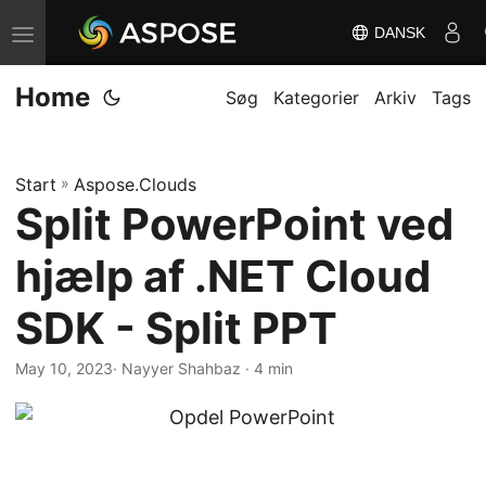
DANSK
S
k
Home
i
Søg
Kategorier
Arkiv
Tags
f
t
Start
»
Aspose.Clouds
n
Split PowerPoint ved
a
v
hjælp af .NET Cloud
i
g
SDK - Split PPT
a
May 10, 2023
· Nayyer Shahbaz · 4 min
t
i
o
n