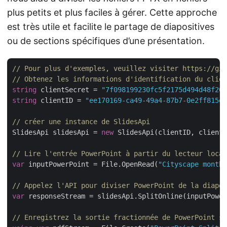
plus petits et plus faciles à gérer. Cette approche
est très utile et facilite le partage de diapositives
ou de sections spécifiques d’une présentation.
// Pour plus d'exemples, veuillez visiter https://git
// Obtenez les informations d'identification du clien
string
 clientSecret = 
"7f098199230fc5f2175d494d48f207
string
 clientID = 
"ee170169-ca49-49a4-87b7-0e2ff815ea
// créer une instance de SlidesApi
SlidesApi slidesApi = 
new
 SlidesApi(clientID, clientS
// Lire l'entrée PowerPoint à partir du lecteur local
var
 inputPowerPoint = File.OpenRead(
"Cityscape monthl
// Appelez l'API pour diviser PowerPoint de la diapos
var
 responseStream = slidesApi.SplitOnline(inputPower
// Enregistrez la sortie fractionnée de PowerPoint su