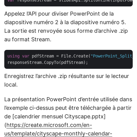
var
 responseStream = slidesApi.SplitOnline(inputPower
Appelez l’API pour diviser PowerPoint de la
diapositive numéro 2 à la diapositive numéro 5.
La sortie est renvoyée sous forme d’archive .zip
au format Stream.
using
var
 pdfStream = File.Create(
"PowerPoint_Split_o
Enregistrez l’archive .zip résultante sur le lecteur
local.
La présentation PowerPoint d’entrée utilisée dans
l’exemple ci-dessus peut être téléchargée à partir
de [calendrier mensuel Cityscape.pptx]
(
https://create.microsoft.com/en-
us/template/cityscape-monthly-calendar-