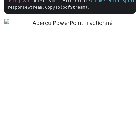
using
var
 pdfStream = File.Create(
"PowerPoint_Split_o