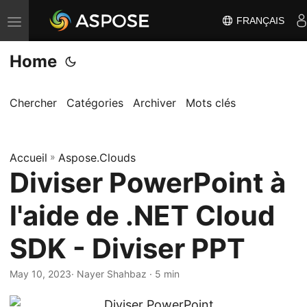
FRANÇAIS
B
a
Home
s
c
u
Chercher
Catégories
Archiver
Mots clés
l
e
Accueil
r
»
Aspose.Clouds
Diviser PowerPoint à
l
a
l'aide de .NET Cloud
n
a
SDK - Diviser PPT
v
i
May 10, 2023
· Nayer Shahbaz · 5 min
g