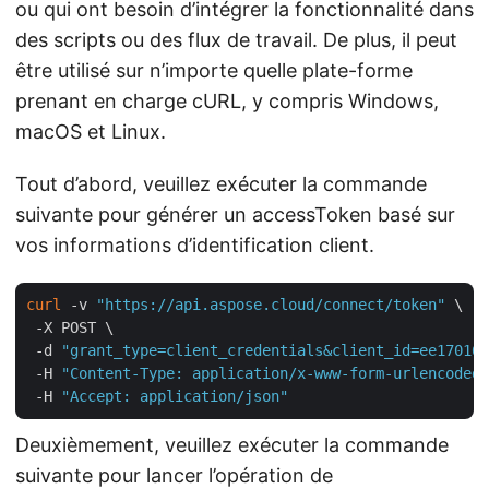
ou qui ont besoin d’intégrer la fonctionnalité dans
des scripts ou des flux de travail. De plus, il peut
être utilisé sur n’importe quelle plate-forme
prenant en charge cURL, y compris Windows,
macOS et Linux.
Tout d’abord, veuillez exécuter la commande
suivante pour générer un accessToken basé sur
vos informations d’identification client.
curl
 -v 
"https://api.aspose.cloud/connect/token"
 \

 -X POST \

 -d 
"grant_type=client_credentials&client_id=ee170169
 -H 
"Content-Type: application/x-www-form-urlencoded"
 -H 
"Accept: application/json"
Deuxièmement, veuillez exécuter la commande
suivante pour lancer l’opération de