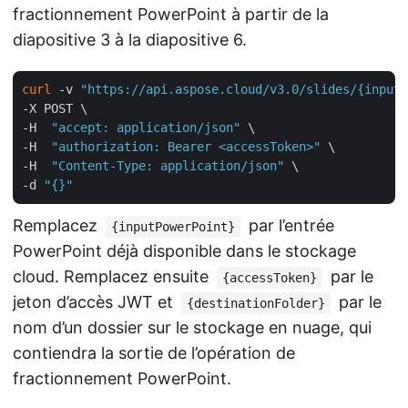
fractionnement PowerPoint à partir de la
diapositive 3 à la diapositive 6.
curl
 -v 
"https://api.aspose.cloud/v3.0/slides/{inputP
-X POST \

-H  
"accept: application/json"
 \

-H  
"authorization: Bearer <accessToken>"
 \

-H  
"Content-Type: application/json"
 \

-d 
"{}"
Remplacez
par l’entrée
{inputPowerPoint}
PowerPoint déjà disponible dans le stockage
cloud. Remplacez ensuite
par le
{accessToken}
jeton d’accès JWT et
par le
{destinationFolder}
nom d’un dossier sur le stockage en nuage, qui
contiendra la sortie de l’opération de
fractionnement PowerPoint.