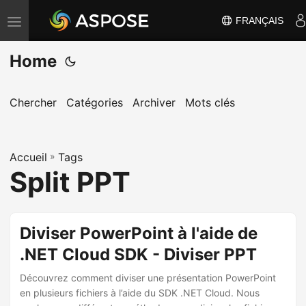
FRANÇAIS
B
a
Home
s
c
u
Chercher
Catégories
Archiver
Mots clés
l
e
Accueil
r
»
Tags
Split PPT
l
a
n
Diviser PowerPoint à l'aide de
a
.NET Cloud SDK - Diviser PPT
v
i
Découvrez comment diviser une présentation PowerPoint
g
en plusieurs fichiers à l’aide du SDK .NET Cloud. Nous