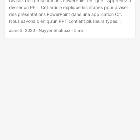
Divisez des présentations PowerPoint en ligne | Apprenez à
diviser un PPT. Cet article explique les étapes pour diviser
des présentations PowerPoint dans une application C#.
Nous savons bien qu’un PPT contient plusieurs types
d’informations différentes telles que du texte, des puces,
June 3, 2020
· Nayyer Shahbaz · 5 min
des images, des éléments multimédias et d’autres objets
OLE intégrés. Ainsi, au lieu de partager le fichier complet,
vous pouvez avoir besoin de diviser les diapositives
PowerPoint en fichiers séparés et de les partager en
conséquence.