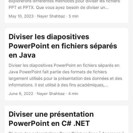
explorerons différentes méthodes pour diviser les fichiers
a
PPT et PPTX. Que vous ayez besoin de diviser un
t
PowerPoint complet en diapositives individuelles ou
May 10, 2023
· Nayer Shahbaz · 5 min
i
d’extraire certaines diapositives, nous couvrirons toutes les
o
étapes nécessaires pour vous aider à atteindre votre
objectif.
n
Diviser les diapositives
PowerPoint en fichiers séparés
en Java
Diviser les diapositives PowerPoint en fichiers séparés en
Java PowerPoint fait partie des formats de fichiers
largement utilisés pour la présentation des données et des
informations. Il est utilisé à des fins académiques,
officielles, gouvernementales, etc. Cependant, les
June 6, 2022
· Nayer Shahbaz · 4 min
documents de présentation peuvent être longs et vous
pourriez ne pas être intéressé à distribuer le dossier
complet. Nous pouvons donc diviser les diapositives
Diviser une présentation
PowerPoint en fichiers séparés et les distribuer en
PowerPoint en C# .NET
conséquence.