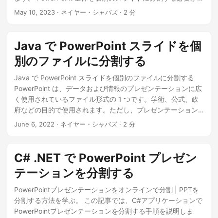
る場合でも、特定のスライドを抽出する必要がある場合で
May 10, 2023
· ネイヤー・シャバズ · 2 分
も、目標を達成するために必要なすべての手順をカバーしま
す。
Java で PowerPoint スライドを個
別のファイルに分割する
Java で PowerPoint スライドを個別のファイルに分割する
PowerPoint は、データおよび情報のプレゼンテーションに広
く使用されているファイル形式の 1 つです。学術、公式、政
府などの目的で使用されます。ただし、プレゼンテーション
ドキュメントは長くなる可能性があり、完全なファイルを配
June 6, 2022
· ネイヤー・シャバズ · 2 分
布することに関心がない場合があります。そのため、
PowerPoint スライドを個別のファイルに分割し、それに応じ
て配布できます。この記事では、Java SDK を使用して PPT
C# .NET で PowerPoint プレゼン
ファイルをプログラムで分割する方法の詳細について説明し
テーションを分割する
ます。 PPT 変換 API Java を使用して PowerPoint スライド
を個別のファイルに分割する cURL コマンドを使用して PPT
PowerPointプレゼンテーションをオンラインで分割 | PPTを
を複数のファイルに分割する PPT 変換 API Aspose.Slides
分割する方法を学ぶ。 この記事では、C#アプリケーションで
Cloud SDK for Java を使用して、この要件を達成します。こ
PowerPointプレゼンテーションを分割する手順を説明しま
の API を使用すると、PowerPoint スライドを作成、操作、お