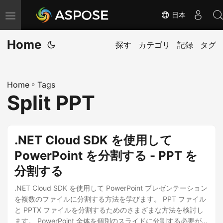
日本
ナ
ビ
Home
ゲ
探す
カテゴリ
記録
タグ
ー
シ
Home
»
Tags
ョ
Split PPT
ン
の
切
.NET Cloud SDK を使用して
り
PowerPoint を分割する - PPT を
替
分割する
え
.NET Cloud SDK を使用して PowerPoint プレゼンテーション
を複数のファイルに分割する方法を学びます。 PPT ファイル
と PPTX ファイルを分割するためのさまざまな方法を検討し
ます。 PowerPoint 全体を個別のスライドに分割する必要があ