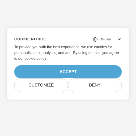
の横にあるTry it outボタンをクリックしてください。最低
限、操作を開始するために入力プレゼンテーションファイル
の名前を提供する必要があります。 画像 1 :-
Presentation1.pptx のクラウドストレージでのプレビュー
PowerPoint プレゼンテーション形式を設定する 画像 2:- ドロ
COOKIE NOTICE
ップダウンから選択された PPTX 形式 このシナリオでは、上
記の画像に示されている Presentation1.pptx を使用して分割
To provide you with the best experience, we use cookies for
操作を実行します。フォーマットのドロップダウンから、分
personalization, analytics, and ads. By using our site, you agree
to
our cookie policy
.
割操作後の希望の出力フォーマットを選択する必要がありま
す。このシナリオでは PPTX を使用します。次のステップ
ACCEPT
は、From および To スライドの値を指定することです。From
値が指定されていない場合、分割操作はプレゼンテーション
CUSTOMIZE
DENY
の最初のスライドから始まります。同様に、To 値を提供しな
いと、分割は最後のスライドで終了します。当社の入力プレ
ゼンテーションファイルにはスライドが2つしかないため、こ
のステップはスキップし、両方のスライドを別々のプレゼン
テーションファイルとして分 ユーザーアカウントが正しく認
証され、希望の入力パラメータが正しい場合、サーバー応答
コード 200 が表示され、応答ボディにはソースおよび結果の
PPTX ファイルリンクがリストされます。以下の画像ファイル