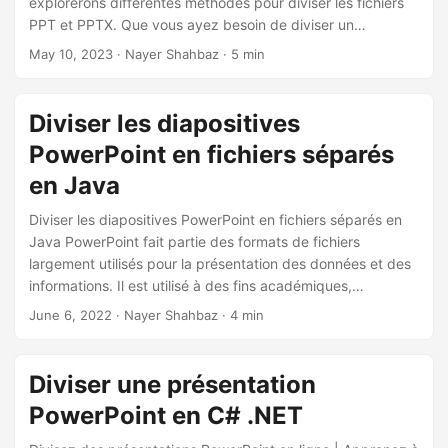
explorerons différentes méthodes pour diviser les fichiers
a
PPT et PPTX. Que vous ayez besoin de diviser un
t
PowerPoint complet en diapositives individuelles ou
May 10, 2023
· Nayer Shahbaz · 5 min
i
d’extraire certaines diapositives, nous couvrirons toutes les
o
étapes nécessaires pour vous aider à atteindre votre
objectif.
n
Diviser les diapositives
PowerPoint en fichiers séparés
en Java
Diviser les diapositives PowerPoint en fichiers séparés en
Java PowerPoint fait partie des formats de fichiers
largement utilisés pour la présentation des données et des
informations. Il est utilisé à des fins académiques,
officielles, gouvernementales, etc. Cependant, les
June 6, 2022
· Nayer Shahbaz · 4 min
documents de présentation peuvent être longs et vous
pourriez ne pas être intéressé à distribuer le dossier
complet. Nous pouvons donc diviser les diapositives
Diviser une présentation
PowerPoint en fichiers séparés et les distribuer en
PowerPoint en C# .NET
conséquence.