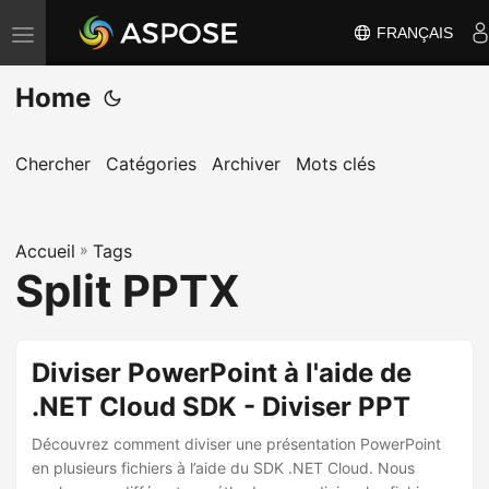
FRANÇAIS
B
a
Home
s
c
u
Chercher
Catégories
Archiver
Mots clés
l
e
Accueil
r
»
Tags
Split PPTX
l
a
n
Diviser PowerPoint à l'aide de
a
.NET Cloud SDK - Diviser PPT
v
i
Découvrez comment diviser une présentation PowerPoint
g
en plusieurs fichiers à l’aide du SDK .NET Cloud. Nous