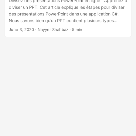
Divisez des présentations PowerPoint en ligne | Apprenez à
diviser un PPT. Cet article explique les étapes pour diviser
des présentations PowerPoint dans une application C#.
Nous savons bien qu’un PPT contient plusieurs types
d’informations différentes telles que du texte, des puces,
June 3, 2020
· Nayyer Shahbaz · 5 min
des images, des éléments multimédias et d’autres objets
OLE intégrés. Ainsi, au lieu de partager le fichier complet,
vous pouvez avoir besoin de diviser les diapositives
PowerPoint en fichiers séparés et de les partager en
conséquence.