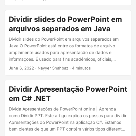
ã
todas as etapas necessárias para ajudá-lo a atingir seu
objetivo.
o
Dividir slides do PowerPoint em
arquivos separados em Java
Dividir slides do PowerPoint em arquivos separados em
Java O PowerPoint está entre os formatos de arquivo
amplamente usados para apresentação de dados e
informações. É usado para fins acadêmicos, oficiais,
governamentais, etc. No entanto, os documentos de
June 6, 2022
· Nayyer Shahbaz · 4 minutos
apresentação podem ser longos e você pode não estar
interessado em distribuir o arquivo completo. Assim,
podemos dividir os slides do PowerPoint em arquivos
Dividir Apresentação PowerPoint
separados e distribuí-los de acordo. Neste artigo,
em C# .NET
discutiremos os detalhes de como podemos dividir
arquivos PPT programaticamente usando o Java SDK.
Divida Apresentações de PowerPoint online | Aprenda
como Dividir PPT. Este artigo explica os passos para dividir
Apresentações do PowerPoint na aplicação C#. Estamos
bem cientes de que um PPT contém vários tipos diferentes
de informações, como texto, pontos com marcadores,