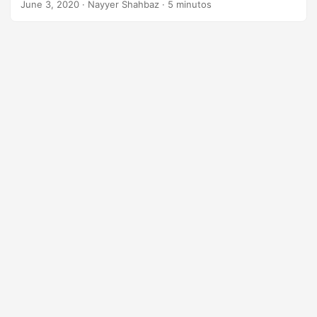
June 3, 2020
· Nayyer Shahbaz · 5 minutos
imagens, multimídia e outros objetos OLE incorporados.
Portanto, em vez de compartilhar o arquivo completo, você
pode ter a necessidade de dividir os Slides do PowerPoint
em arquivos separados e compartilhá-los de acordo.