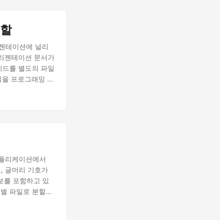
분할
프레젠테이션에 널리
프리젠테이션 문서가
라이드를 별도의 파일
파일을 프로그래밍 방
oint 슬라이드를
spose.
# 애플리케이션에서
트, 글머리 기호가
정보를 포함하고 있
 개별 파일로 분할하
 PPT를 여러 파