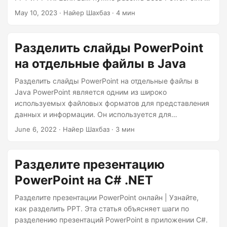
г
отдельные слайды или извлечь определенные слайды,
May 10, 2023
· Найер Шахбаз · 4 мин
а
мы рассмотрим все необходимые шаги, чтобы помочь
ц
вам достичь своей цели.
и
Разделить слайды PowerPoint
ю
на отдельные файлы в Java
Разделить слайды PowerPoint на отдельные файлы в
Java PowerPoint является одним из широко
используемых файловых форматов для представления
данных и информации. Он используется для
академических, официальных, правительственных и т.
June 6, 2022
· Найер Шахбаз · 3 мин
д. целей. Однако документы презентации могут быть
длинными, и вам может быть неинтересно
распространять полный файл. Таким образом, мы
Разделите презентацию
можем разделить слайды PowerPoint на отдельные
PowerPoint на C# .NET
файлы и распределить их соответствующим образом. В
этой статье мы собираемся обсудить детали того, как
Разделите презентации PowerPoint онлайн | Узнайте,
мы можем программно разделить файлы PPT с
как разделить PPT. Эта статья объясняет шаги по
помощью Java SDK.
разделению презентаций PowerPoint в приложении C#.