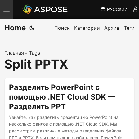
РУССКИЙ
П
е
Home
р
Поиск
Категории
Архив
Теги
е
к
Главная
»
Tags
л
Split PPTX
ю
ч
и
Разделить PowerPoint с
т
помощью .NET Cloud SDK —
ь
Разделить PPT
н
а
Узнайте, как разделить презентацию PowerPoint на
в
несколько файлов с помощью .NET Cloud SDK. Мы
рассмотрим различные методы разделения файлов
и
PPT и PPTX. Если вам нужно разбить весь PowerPoint на