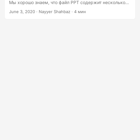
Мы хорошо знаем, что файл PPT содержит несколько
разных типов информации, таких как текст,
June 3, 2020
· Nayyer Shahbaz · 4 мин
маркированные списки, изображения, мультимедиа и
другие встроенные OLE-объекты. Поэтому вместо того,
чтобы делиться полным файлом, у вас может
возникнуть необходимость разделить слайды
PowerPoint на отдельные файлы и делиться ими
соответствующим образом. Таким образом, мы
собираемся программно разделить PPT на несколько
файлов.