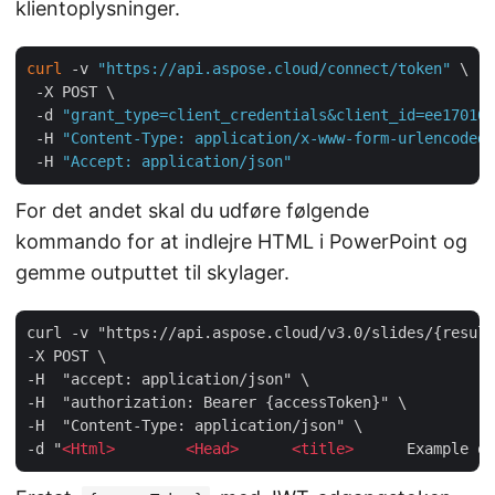
klientoplysninger.
curl
 -v 
"https://api.aspose.cloud/connect/token"
 \

 -X POST \

 -d 
"grant_type=client_credentials&client_id=ee170169
 -H 
"Content-Type: application/x-www-form-urlencoded"
 -H 
"Accept: application/json"
For det andet skal du udføre følgende
kommando for at indlejre HTML i PowerPoint og
gemme outputtet til skylager.
curl -v "https://api.aspose.cloud/v3.0/slides/{result
-X POST \

-H  "accept: application/json" \

-H  "authorization: Bearer {accessToken}" \

-H  "Content-Type: application/json" \

-d "
<
Html
>
<
Head
>
<
title
>
      Example of