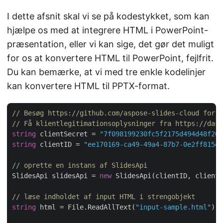
I dette afsnit skal vi se på kodestykket, som kan
hjælpe os med at integrere HTML i PowerPoint-
præsentation, eller vi kan sige, det gør det muligt
for os at konvertere HTML til PowerPoint, fejlfrit.
Du kan bemærke, at vi med tre enkle kodelinjer
kan konvertere HTML til PPTX-format.
// Besøg https://github.com/aspose-slides-cloud for f
// Få klientlegitimationsoplysninger fra https://dash
string
 clientSecret = 
"7f098199230fc5f2175d494d48f207
string
 clientID = 
"ee170169-ca49-49a4-87b7-0e2ff815ea
// oprette en instans af SlidesApi
SlidesApi slidesApi = 
new
 SlidesApi(clientID, clientS
// læse indholdet af input HTML i strengobjekt
string
 html = File.ReadAllText(
"input-sample.html"
);
