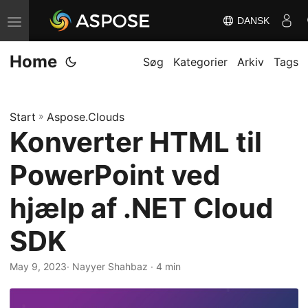
DANSK
S
k
Home
i
Søg
Kategorier
Arkiv
Tags
f
t
Start
»
Aspose.Clouds
n
Konverter HTML til
a
v
PowerPoint ved
i
g
hjælp af .NET Cloud
a
SDK
t
i
May 9, 2023
· Nayyer Shahbaz · 4 min
o
n