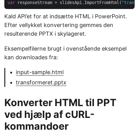
var
 responseStream = slidesApi.ImportFromHtml(
"transf
Kald API’et for at indsætte HTML i PowerPoint.
Efter vellykket konvertering gemmes den
resulterende PPTX i skylageret.
Eksempelfilerne brugt i ovenstående eksempel
kan downloades fra:
input-sample.html
transformeret.pptx
Konverter HTML til PPT
ved hjælp af cURL-
kommandoer