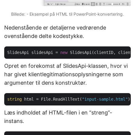
Billede: - Eksempel på HTML til PowerPoint-konvertering.
Nedenstående er detaljerne vedrørende
ovenstående delte kodestykke.
SlidesApi slidesApi = 
new
Opret en forekomst af SlidesApi-klassen, hvor vi
har givet klientlegitimationsoplysningerne som
argumenter til dens konstruktør.
string
 html = File.ReadAllText(
"input-sample.html"
Læs indholdet af HTML-filen i en “streng”-
instans.