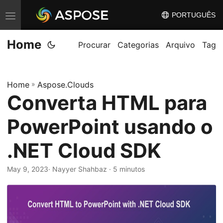
PORTUGUÊS
A
l
Home
t
Procurar
Categorias
Arquivo
Tag
e
r
Home
»
Aspose.Clouds
n
Converta HTML para
a
r
PowerPoint usando o
n
a
.NET Cloud SDK
v
May 9, 2023
· Nayyer Shahbaz · 5 minutos
e
g
a
ç