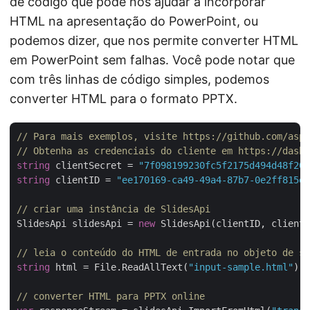
de código que pode nos ajudar a incorporar
HTML na apresentação do PowerPoint, ou
podemos dizer, que nos permite converter HTML
em PowerPoint sem falhas. Você pode notar que
com três linhas de código simples, podemos
converter HTML para o formato PPTX.
// Para mais exemplos, visite https://github.com/aspo
// Obtenha as credenciais do cliente em https://dashb
string
 clientSecret = 
"7f098199230fc5f2175d494d48f207
string
 clientID = 
"ee170169-ca49-49a4-87b7-0e2ff815ea
// criar uma instância de SlidesApi
SlidesApi slidesApi = 
new
 SlidesApi(clientID, clientS
// leia o conteúdo do HTML de entrada no objeto de st
string
 html = File.ReadAllText(
"input-sample.html"
);

// converter HTML para PPTX online