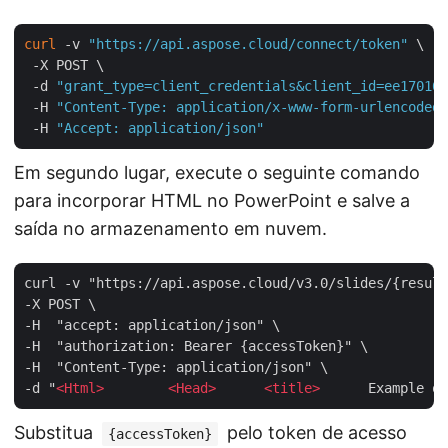
curl
 -v 
"https://api.aspose.cloud/connect/token"
 \

 -X POST \

 -d 
"grant_type=client_credentials&client_id=ee170169
 -H 
"Content-Type: application/x-www-form-urlencoded"
 -H 
"Accept: application/json"
Em segundo lugar, execute o seguinte comando
para incorporar HTML no PowerPoint e salve a
saída no armazenamento em nuvem.
curl -v "https://api.aspose.cloud/v3.0/slides/{result
-X POST \

-H  "accept: application/json" \

-H  "authorization: Bearer {accessToken}" \

-H  "Content-Type: application/json" \

-d "
<
Html
>
<
Head
>
<
title
>
      Example of
Substitua
pelo token de acesso
{accessToken}