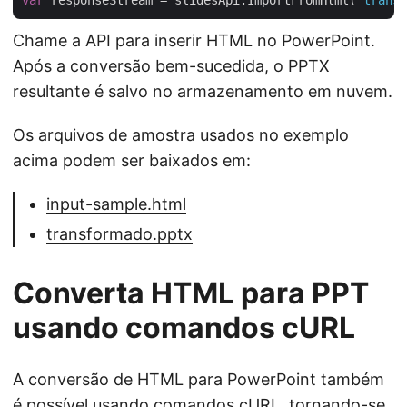
var
 responseStream = slidesApi.ImportFromHtml(
"transf
Chame a API para inserir HTML no PowerPoint.
Após a conversão bem-sucedida, o PPTX
resultante é salvo no armazenamento em nuvem.
Os arquivos de amostra usados no exemplo
acima podem ser baixados em:
input-sample.html
transformado.pptx
Converta HTML para PPT
usando comandos cURL
A conversão de HTML para PowerPoint também
é possível usando comandos cURL, tornando-se