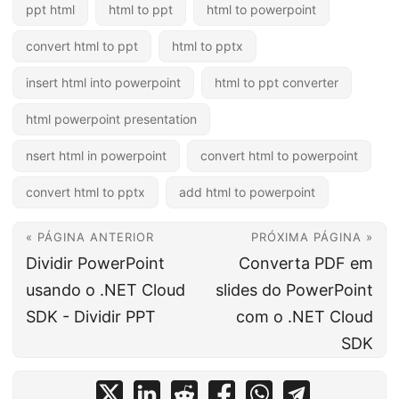
ppt html
html to ppt
html to powerpoint
convert html to ppt
html to pptx
insert html into powerpoint
html to ppt converter
html powerpoint presentation
nsert html in powerpoint
convert html to powerpoint
convert html to pptx
add html to powerpoint
« PÁGINA ANTERIOR
PRÓXIMA PÁGINA »
Dividir PowerPoint
Converta PDF em
usando o .NET Cloud
slides do PowerPoint
SDK - Dividir PPT
com o .NET Cloud
SDK