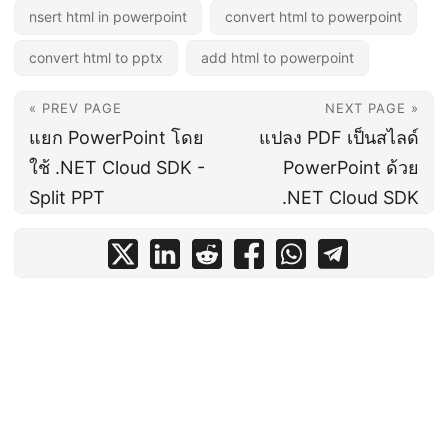
nsert html in powerpoint
convert html to powerpoint
convert html to pptx
add html to powerpoint
« PREV PAGE
NEXT PAGE »
แยก PowerPoint โดย
แปลง PDF เป็นสไลด์
ใช้ .NET Cloud SDK -
PowerPoint ด้วย
Split PPT
.NET Cloud SDK