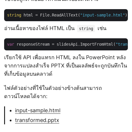
string
 html = File.ReadAllText(
"input-sample.html"
อ่านเนื้อหาของไฟล์ HTML เป็น
เช่น
string
var
 responseStream = slidesApi.ImportFromHtml(
"transf
เรียกใช้ API เพื่อแทรก HTML ลงใน PowerPoint หลัง
จากการแปลงสำเร็จ PPTX ที่เป็นผลลัพธ์จะถูกบันทึกใน
ที่เก็บข้อมูลบนคลาวด์
ไฟล์ตัวอย่างที่ใช้ในตัวอย่างข้างต้นสามารถ
ดาวน์โหลดได้จาก:
input-sample.html
transformed.pptx