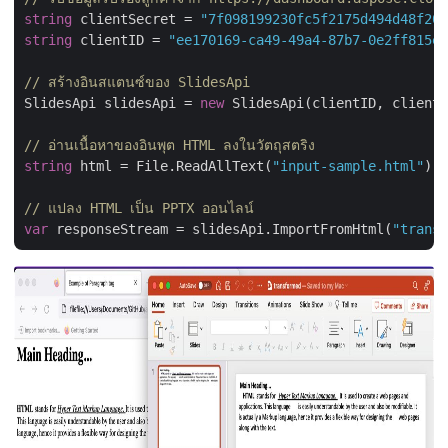
string
 clientSecret = 
"7f098199230fc5f2175d494d48f207
string
 clientID = 
"ee170169-ca49-49a4-87b7-0e2ff815ea
// สร้างอินสแตนซ์ของ SlidesApi
SlidesApi slidesApi = 
new
 SlidesApi(clientID, clientS
// อ่านเนื้อหาของอินพุต HTML ลงในวัตถุสตริง
string
 html = File.ReadAllText(
"input-sample.html"
);

// แปลง HTML เป็น PPTX ออนไลน์
var
 responseStream = slidesApi.ImportFromHtml(
"transf