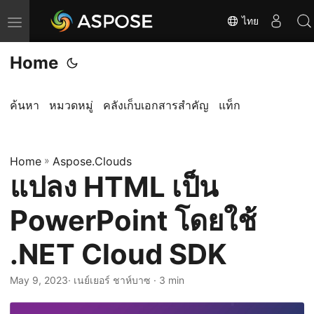
ไทย
T
o
Home
g
g
l
ค้นหา
หมวดหมู่
คลังเก็บเอกสารสำคัญ
แท็ก
e
n
Home
a
»
Aspose.Clouds
แปลง HTML เป็น
v
i
PowerPoint โดยใช้
g
a
.NET Cloud SDK
t
i
May 9, 2023
· เนย์เยอร์ ชาห์บาซ · 3 min
o