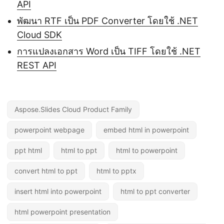
API
พัฒนา RTF เป็น PDF Converter โดยใช้ .NET
Cloud SDK
การแปลงเอกสาร Word เป็น TIFF โดยใช้ .NET
REST API
Aspose.Slides Cloud Product Family
powerpoint webpage
embed html in powerpoint
ppt html
html to ppt
html to powerpoint
convert html to ppt
html to pptx
insert html into powerpoint
html to ppt converter
html powerpoint presentation