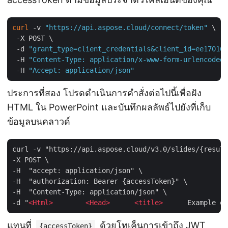
curl
 -v 
"https://api.aspose.cloud/connect/token"
 \

 -X POST \

 -d 
"grant_type=client_credentials&client_id=ee170169
 -H 
"Content-Type: application/x-www-form-urlencoded"
 -H 
"Accept: application/json"
ประการที่สอง โปรดดำเนินการคำสั่งต่อไปนี้เพื่อฝัง
HTML ใน PowerPoint และบันทึกผลลัพธ์ไปยังที่เก็บ
ข้อมูลบนคลาวด์
curl -v "https://api.aspose.cloud/v3.0/slides/{result
-X POST \

-H  "accept: application/json" \

-H  "authorization: Bearer {accessToken}" \

-H  "Content-Type: application/json" \

-d "
<
Html
>
<
Head
>
<
title
>
      Example of
แทนที่
ด้วยโทเค็นการเข้าถึง JWT
{accessToken}