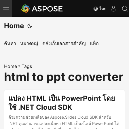
ไทย
T
o
Home
g
g
l
ค้นหา
หมวดหมู่
คลังเก็บเอกสารสำคัญ
แท็ก
e
n
Home
a
»
Tags
html to ppt converter
v
i
g
แปลง HTML เป็น PowerPoint โดย
a
ใช้ .NET Cloud SDK
t
i
ด้วยความช่วยเหลือของ Aspose.Slides Cloud SDK สำหรับ
o
.NET คุณสามารถแปลงเนื้อหา HTML เป็นสไลด์ PowerPoint ได้