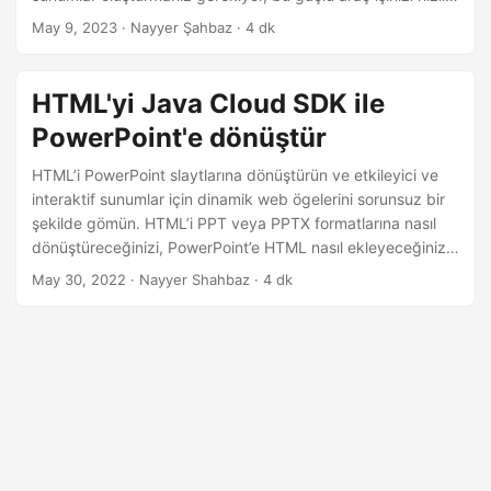
i
ve verimli bir şekilde yapmanıza yardımcı olabilir.
May 9, 2023
· Nayyer Şahbaz · 4 dk
r
HTML'yi Java Cloud SDK ile
PowerPoint'e dönüştür
HTML’i PowerPoint slaytlarına dönüştürün ve etkileyici ve
interaktif sunumlar için dinamik web ögelerini sorunsuz bir
şekilde gömün. HTML’i PPT veya PPTX formatlarına nasıl
dönüştüreceğinizi, PowerPoint’e HTML nasıl ekleyeceğinizi
ve Java Cloud SDK kullanarak web içeriğinizi sergileyen
May 30, 2022
· Nayyer Shahbaz · 4 dk
etkileyici slaytlar oluşturmayı keşfedin.