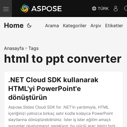
TÜRK
G
e
Home
z
Arama
Kategoriler
Arşiv
Etiketler
i
n
Anasayfa
»
Tags
m
html to ppt converter
e
y
i
.NET Cloud SDK kullanarak
D
HTML'yi PowerPoint'e
e
dönüştürün
ğ
i
Aspose.Slides Cloud SDK for .NET’in yardımıyla, HTML
ş
içeriğinizi yalnızca birkaç satır kodla kolayca PowerPoint
slaytlarına dönüştürebilirsiniz. İster iş ister eğitim amaçlı
t
sunumlar oluşturmanız gerekiyor, bu güçlü araç işinizi hızlı