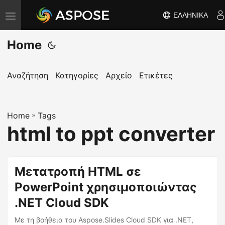
ΕΛΛΗΝΙΚΆ
Ε
ν
Home
α
λ
λ
Αναζήτηση
Κατηγορίες
Αρχείο
Ετικέτες
α
γ
Home
ή
»
Tags
html to ppt converter
π
λ
ο
Μετατροπή HTML σε
ή
PowerPoint χρησιμοποιώντας
γ
η
.NET Cloud SDK
σ
Με τη βοήθεια του Aspose.Slides Cloud SDK για .NET,