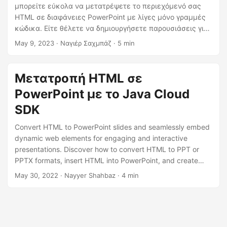
η
μπορείτε εύκολα να μετατρέψετε το περιεχόμενό σας
ς
HTML σε διαφάνειες PowerPoint με λίγες μόνο γραμμές
κώδικα. Είτε θέλετε να δημιουργήσετε παρουσιάσεις για
επαγγελματικούς είτε για εκπαιδευτικούς σκοπούς, αυτό
May 9, 2023
· Ναγιέρ Σαχμπάζ · 5 min
το ισχυρό εργαλείο μπορεί να σας βοηθήσει να
ολοκληρώσετε τη δουλειά γρήγορα και αποτελεσματικά.
Μετατροπή HTML σε
PowerPoint με το Java Cloud
SDK
Convert HTML to PowerPoint slides and seamlessly embed
dynamic web elements for engaging and interactive
presentations. Discover how to convert HTML to PPT or
PPTX formats, insert HTML into PowerPoint, and create
captivating slides that showcase your web content using
May 30, 2022
· Nayyer Shahbaz · 4 min
Java Cloud SDK.