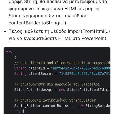
μορφή String, θα πρέπει να μετατρέψουμε το
φορτωμένο περιεχόμενο HTML σε μορφή
String χρησιμοποιώντας την μέθοδο
contentBuilder.toString(…).
Τέλος, καλέστε τη μέθοδο
importFromHtml(..)
για να ενσωματώσετε HTML στο PowerPoint.
try
    {

// Get ClientID and ClientSecret from https://das
String
 clientId = 
"bbf94a2c-6d7e-4020-b4d2-b98097
String
 clientSecret = 
"1c9379bb7d701c26cc87e741a2
// δημιουργήστε μια παρουσία του SlidesApi
    SlidesApi slidesApi = 
new
 SlidesApi(clientId,clie
// δημιουργία αντικειμένου StringBuilder
    StringBuilder contentBuilder = 
new
 StringBuilder(
try
 {
