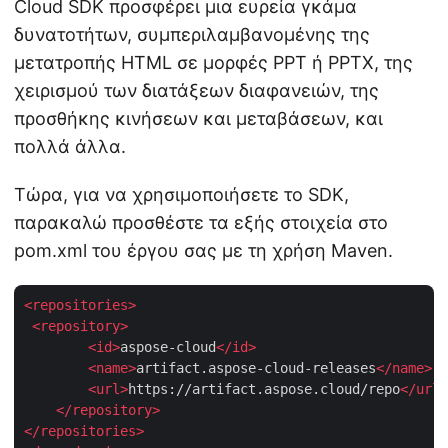
Cloud SDK προσφέρει μια ευρεία γκάμα
δυνατοτήτων, συμπεριλαμβανομένης της
μετατροπής HTML σε μορφές PPT ή PPTX, της
χειρισμού των διατάξεων διαφανειών, της
προσθήκης κινήσεων και μεταβάσεων, και
πολλά άλλα.
Τώρα, για να χρησιμοποιήσετε το SDK,
παρακαλώ προσθέστε τα εξής στοιχεία στο
pom.xml του έργου σας με τη χρήση Maven.
<
repositories
>
<
repository
>
<
id
>
aspose-cloud
</
id
>
<
name
>
artifact.aspose-cloud-releases
</
name
>
<
url
>
https://artifact.aspose.cloud/repo
</
url
>
</
repository
>
</
repositories
>