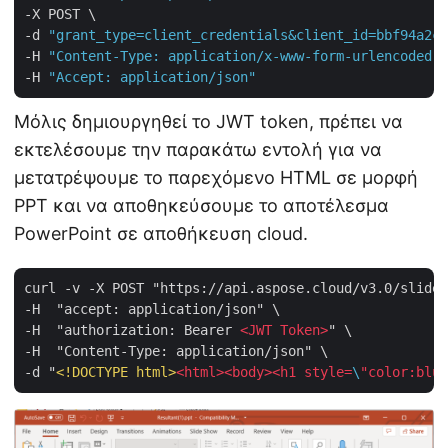
-X POST \

-d 
"grant_type=client_credentials&client_id=bbf94a2c-
-H 
"Content-Type: application/x-www-form-urlencoded"
 
-H 
"Accept: application/json"
Μόλις δημιουργηθεί το JWT token, πρέπει να
εκτελέσουμε την παρακάτω εντολή για να
μετατρέψουμε το παρεχόμενο HTML σε μορφή
PPT και να αποθηκεύσουμε το αποτέλεσμα
PowerPoint σε αποθήκευση cloud.
curl -v -X POST "https://api.aspose.cloud/v3.0/slides
-H  "accept: application/json" \

-H  "authorization: Bearer 
<
JWT
Token
>
" \

-H  "Content-Type: application/json" \

-d "
<!DOCTYPE 
html
>
<
html
>
<
body
>
<
h1
style
=
\
"
color:blue