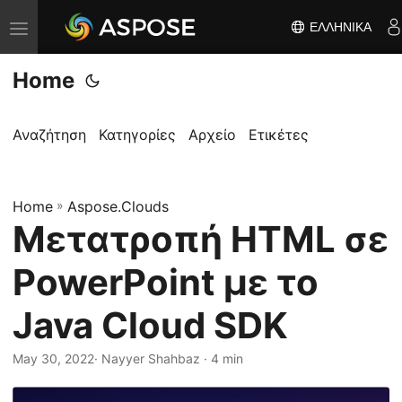
ΕΛΛΗΝΙΚΆ
Ε
ν
Home
α
λ
λ
Αναζήτηση
Κατηγορίες
Αρχείο
Ετικέτες
α
γ
Home
ή
»
Aspose.Clouds
Μετατροπή HTML σε
π
λ
PowerPoint με το
ο
ή
Java Cloud SDK
γ
η
May 30, 2022
· Nayyer Shahbaz · 4 min
σ