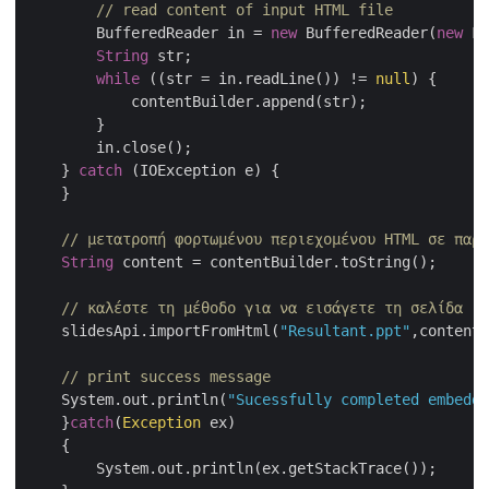
// read content of input HTML file
        BufferedReader in = 
new
 BufferedReader(
new
 Fi
String
 str;

while
 ((str = in.readLine()) != 
null
) {

            contentBuilder.append(str);

        }

        in.close();

    } 
catch
 (IOException e) {

    }

// μετατροπή φορτωμένου περιεχομένου HTML σε παρά
String
 content = contentBuilder.toString();

// καλέστε τη μέθοδο για να εισάγετε τη σελίδα ισ
    slidesApi.importFromHtml(
"Resultant.ppt"
,content,
// print success message
    System.out.println(
"Sucessfully completed embeddi
    }
catch
(
Exception
 ex)

    {

        System.out.println(ex.getStackTrace());
