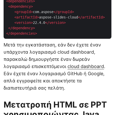
<
dependencies
>
<
dependency
>
<
groupId
>
com.aspose
</
groupId
>
<
artifactId
>
aspose-slides-cloud
</
artifactId
>
<
version
>
22.4.0
</
version
>
</
dependency
>
</
dependencies
>
Μετά την εγκατάσταση, εάν δεν έχετε έναν
υπάρχοντα λογαριασμό cloud dashboard,
παρακαλώ δημιουργήστε έναν δωρεάν
λογαριασμό επισκεπτόμενοι
cloud dashboard
.
Εάν έχετε έναν λογαριασμό GitHub ή Google,
απλά εγγραφείτε και αποκτήστε τα
διαπιστευτήριά σας πελάτη.
Μετατροπή HTML σε PPT
χρησιμοποιώντας Java