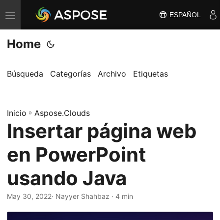
ESPAÑOL
A
l
Home
t
e
r
Búsqueda
Categorías
Archivo
Etiquetas
n
a
Inicio
r
»
Aspose.Clouds
Insertar página web
n
a
en PowerPoint
v
e
usando Java
g
a
May 30, 2022
· Nayyer Shahbaz · 4 min
c