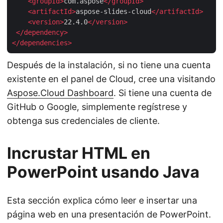
<
groupId
>
com.aspose
</
groupId
>
<
artifactId
>
aspose-slides-cloud
</
artifactId
>
<
version
>
22.4.0
</
version
>
</
dependency
>
</
dependencies
>
Después de la instalación, si no tiene una cuenta
existente en el panel de Cloud, cree una visitando
Aspose.Cloud Dashboard
. Si tiene una cuenta de
GitHub o Google, simplemente regístrese y
obtenga sus credenciales de cliente.
Incrustar HTML en
PowerPoint usando Java
Esta sección explica cómo leer e insertar una
página web en una presentación de PowerPoint.