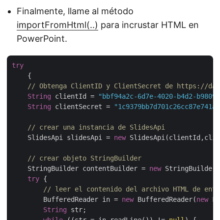
Finalmente, llame al método
importFromHtml(..)
para incrustar HTML en
PowerPoint.
try
    {

// Obtenga ClientID y ClientSecret de https://das
String
 clientId = 
"bbf94a2c-6d7e-4020-b4d2-b98097
String
 clientSecret = 
"1c9379bb7d701c26cc87e741a2
// crear una instancia de SlidesApi
    SlidesApi slidesApi = 
new
 SlidesApi(clientId,clie
// crear objeto StringBuilder
    StringBuilder contentBuilder = 
new
 StringBuilder(
try
 {

// leer el contenido del archivo HTML de entr
        BufferedReader in = 
new
 BufferedReader(
new
 Fi
String
 str;

while
 ((str = in.readLine()) != 
null
) {
