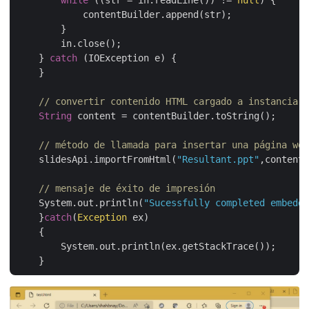
            contentBuilder.append(str);

        }

        in.close();

    } 
catch
 (IOException e) {

    }

// convertir contenido HTML cargado a instancia d
String
 content = contentBuilder.toString();

// método de llamada para insertar una página web
    slidesApi.importFromHtml(
"Resultant.ppt"
,content,
// mensaje de éxito de impresión
    System.out.println(
"Sucessfully completed embeddi
    }
catch
(
Exception
 ex)

    {

        System.out.println(ex.getStackTrace());
