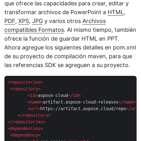
que ofrece las capacidades para crear, editar y
transformar archivos de PowerPoint a
HTML
,
PDF
,
XPS
,
JPG
y varios otros
Archivos
compatibles Formatos
. Al mismo tiempo, también
ofrece la función de guardar HTML en PPT.
Ahora agregue los siguientes detalles en pom.xml
de su proyecto de compilación maven, para que
las referencias SDK se agreguen a su proyecto.
<
repositories
>
<
repository
>
<
id
>
aspose-cloud
</
id
>
<
name
>
artifact.aspose-cloud-releases
</
name
>
<
url
>
https://artifact.aspose.cloud/repo
</
url
>
</
repository
>
</
repositories
>
<
dependencies
>
<
dependency
>