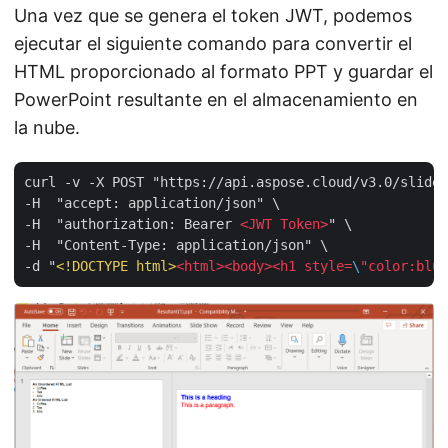
Una vez que se genera el token JWT, podemos
ejecutar el siguiente comando para convertir el
HTML proporcionado al formato PPT y guardar el
PowerPoint resultante en el almacenamiento en
la nube.
curl -v -X POST "https://api.aspose.cloud/v3.0/slides
-H  "accept: application/json" \

-H  "authorization: Bearer 
<
JWT
Token
>
" \

-H  "Content-Type: application/json" \

-d "
<!DOCTYPE 
html
>
<
html
>
<
body
>
<
h1
style
=
\
"
color:blue