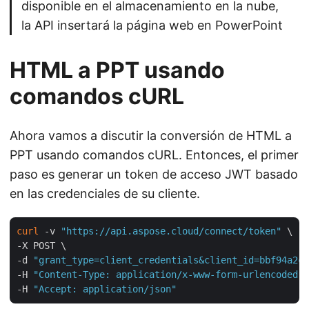
disponible en el almacenamiento en la nube,
la API insertará la página web en PowerPoint
HTML a PPT usando
comandos cURL
Ahora vamos a discutir la conversión de HTML a
PPT usando comandos cURL. Entonces, el primer
paso es generar un token de acceso JWT basado
en las credenciales de su cliente.
curl
 -v 
"https://api.aspose.cloud/connect/token"
 \

-X POST \

-d 
"grant_type=client_credentials&client_id=bbf94a2c-
-H 
"Content-Type: application/x-www-form-urlencoded"
 
-H 
"Accept: application/json"