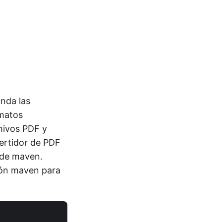
nda las
rmatos
hivos PDF y
vertidor de PDF
o de maven.
ión maven para