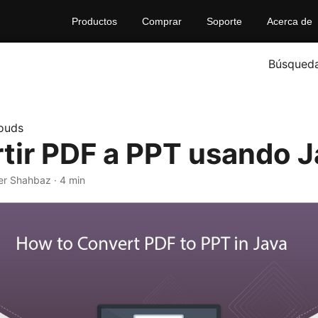
Productos
Comprar
Soporte
Acerca de
Búsqued
ouds
tir PDF a PPT usando J
er Shahbaz · 4 min