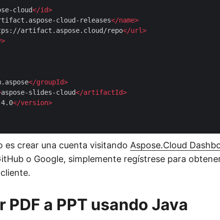
ose-cloud
</
id
>
rtifact.aspose-cloud-releases
</
name
>
tps://artifact.aspose.cloud/repo
</
url
>
y
>
m.aspose
</
groupId
>
>
aspose-slides-cloud
</
artifactId
>
.4.0
</
version
>
so es crear una cuenta visitando
Aspose.Cloud Dashb
itHub o Google, simplemente regístrese para obtener
cliente.
r PDF a PPT usando Java