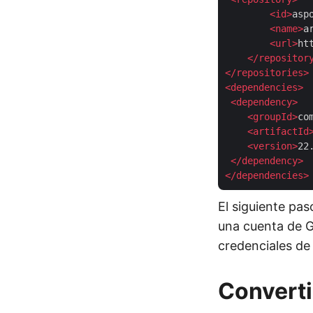
<
id
>
asp
<
name
>
a
<
url
>
ht
</
repositor
</
repositories
>
<
dependencies
>
<
dependency
>
<
groupId
>
co
<
artifactId
<
version
>
22
</
dependency
>
</
dependencies
>
El siguiente pa
una cuenta de G
credenciales de 
Converti