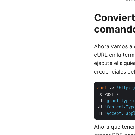
Convier
comand
Ahora vamos a 
cURL en la term
ejecute el sigu
credenciales del
curl
 -v 
"https:
-X POST \

-d 
"grant_type=
-H 
"Content-Typ
-H 
"Accept: app
Ahora que tenem