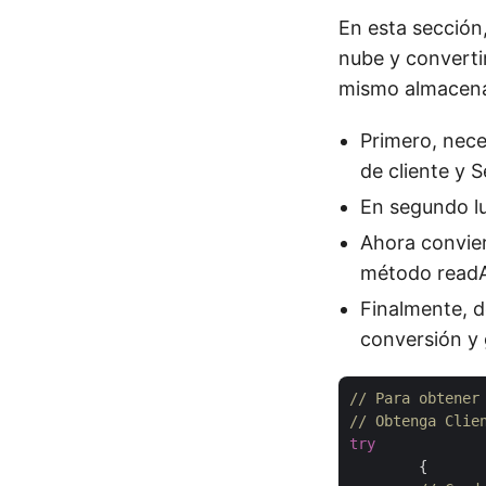
En esta sección
nube y convertir
mismo almacena
Primero, nece
de cliente y 
En segundo lu
Ahora convier
método readA
Finalmente, 
conversión y 
// Para obtener
// Obtenga Clie
try
        {
