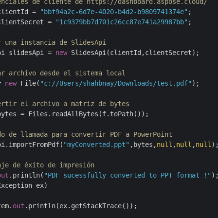
enciales de cliente de https://dashboard.aspose.cloud/
clientId = 
"bbf94a2c-6d7e-4020-b4d2-b9809741374e"
;

clientSecret = 
"1c9379bb7d701c26cc87e741a29987bb"
;

r una instancia de SlidesApi
pi slidesApi = 
new
 SlidesApi(clientId,clientSecret);

ar archivo desde el sistema local
= 
new
 File(
"c://Users/shahbnay/Downloads/test.pdf"
);

ertir el archivo a matriz de bytes
bytes = Files.readAllBytes(f.toPath());

do de llamada para convertir PDF a PowerPoint
pi.importFromPdf(
"myConverted.ppt"
,bytes,
null
,
null
,
null
);
aje de éxito de impresión
out
.println(
"PDF sucessfully converted to PPT format !"
);
Exception ex)

tem.
out
.println(ex.getStackTrace());
