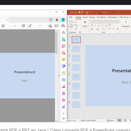
ertir PDF a PPT en Java | Cómo convertir PDF a PowerPoint usando