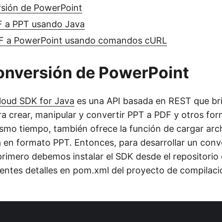
rsión de PowerPoint
F a PPT usando Java
F a PowerPoint usando comandos cURL
onversión de PowerPoint
loud SDK for Java
es una API basada en REST que bri
a crear, manipular y convertir PPT a PDF y otros fo
ismo tiempo, también ofrece la función de cargar arc
da en formato PPT. Entonces, para desarrollar un con
 primero debemos instalar el SDK desde el repositori
uientes detalles en pom.xml del proyecto de compilac