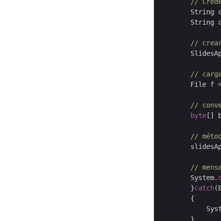
// Cred
        String 
        String 
// crea
        SlidesA
// carg
        File f 
// conv
byte
[] 
// méto
        slidesA
// mens
        System.
	}
catch
(
	{

	    Sys