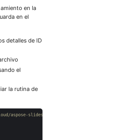
amiento en la
uarda en el
s detalles de ID
archivo
sando el
iar la rutina de
loud/aspose-slides-cloud-java