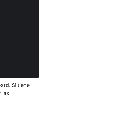
oard
. Si tiene
 las