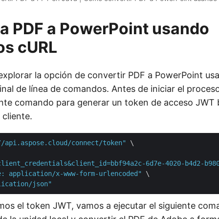
ta PDF a PowerPoint usando
os cURL
explorar la opción de convertir PDF a PowerPoint 
inal de línea de comandos. Antes de iniciar el proces
iente comando para generar un token de acceso JWT 
 cliente.
//api.aspose.cloud/connect/token"
 \

client_credentials&client_id=bbf94a2c-6d7e-4020-b4d2-b98
e: application/x-www-form-urlencoded"
 \

lication/json"
os el token JWT, vamos a ejecutar el siguiente co