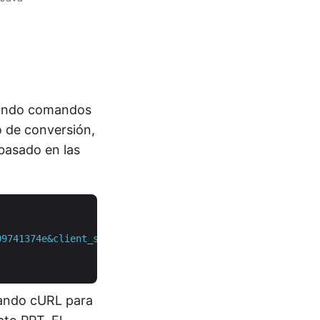
usando comandos
o de conversión,
basado en las
09741374e&client_secret=1c9379bb7d701c26cc87e741a29987bb
mando cURL para