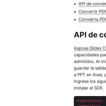
API de conve
Convertir PD
Convierta PD
API de c
Aspose.Slides C
capacidades par
admitidos. Al m
guardar la sali
a PPT en línea,
Ingrese los sig
instalar el SDK.
<
repositories
>
<
repository
>