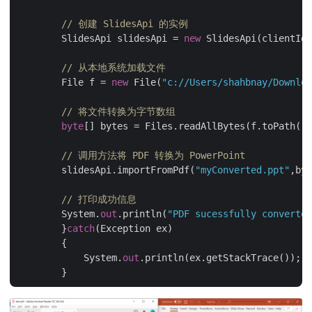
// 创建 SlidesApi 的实例
        SlidesApi slidesApi = 
new
 SlidesApi(clientId,
// 从本地系统加载文件
        File f = 
new
 File(
"c://Users/shahbnay/Downloa
// 将文件转换为字节数组
byte
[] bytes = Files.readAllBytes(f.toPath())
// 调用方法将 PDF 转换为 PowerPoint
        slidesApi.importFromPdf(
"myConverted.ppt"
,byt
// 打印成功信息
        System.
out
.println(
"PDF sucessfully converted
	}
catch
(Exception ex)

	{

	    System.
out
.println(ex.getStackTrace());
