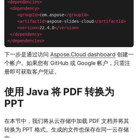
<
dependencies
>
<
dependency
>
<
groupId
>
com.aspose
</
groupId
>
<
artifactId
>
aspose-slides-cloud
</
artifactId
>
<
version
>
22.4.0
</
version
>
</
dependency
>
</
dependencies
>
下一步是通过访问
Aspose.Cloud dashboard
创建一
个帐户。如果您有 GitHub 或 Google 帐户，只需注
册即可获取客户凭证。
使用 Java 将 PDF 转换为
PPT
在本节中，我们将从云存储中加载 PDF 文档并将其
转换为 PPT 格式。生成的文件也保存在同一云存储