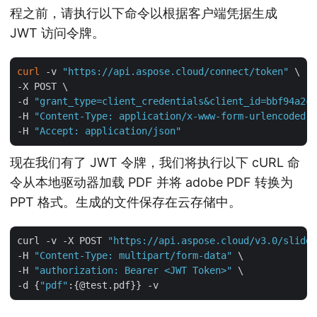
程之前，请执行以下命令以根据客户端凭据生成
JWT 访问令牌。
curl
 -v 
"https://api.aspose.cloud/connect/token"
 \

-X POST \

-d 
"grant_type=client_credentials&client_id=bbf94a2c-
-H 
"Content-Type: application/x-www-form-urlencoded"
 
-H 
"Accept: application/json"
现在我们有了 JWT 令牌，我们将执行以下 cURL 命
令从本地驱动器加载 PDF 并将 adobe PDF 转换为
PPT 格式。生成的文件保存在云存储中。
curl -v -X POST 
"https://api.aspose.cloud/v3.0/slides
-H 
"Content-Type: multipart/form-data"
 \

-H 
"authorization: Bearer <JWT Token>"
 \

-d {
"pdf"