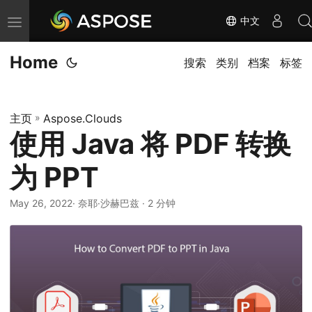
中文
切
换
Home
导
搜索
类别
档案
标签
航
主页
»
Aspose.Clouds
使用 Java 将 PDF 转换
为 PPT
May 26, 2022
· 奈耶·沙赫巴兹 · 2 分钟