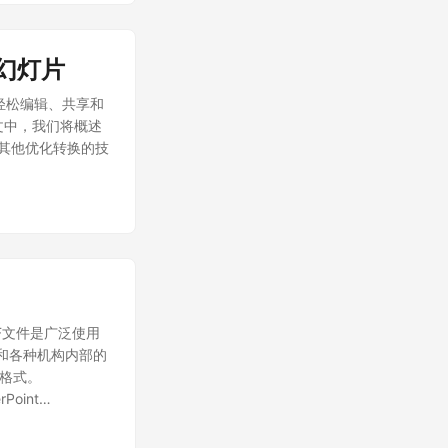
t 幻灯片
以轻松编辑、共享和
在本文中，我们将概述
，并提供其他优化转换的技
DF文件是广泛使用
织和各种机构内部的
 格式。
Point
，提供创建、操作 PPT
式保存输出的功能。