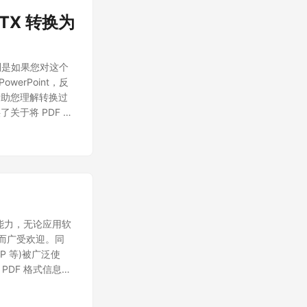
PTX 转换为
，特别是如果您对这个
erPoint，反
帮助您理解转换过
于将 PDF 转
真度的能力，无论应用软
性而广受欢迎。同
TP 等)被广泛使
PDF 格式信息。
的方法。 在这个
int PPT 转 PDF