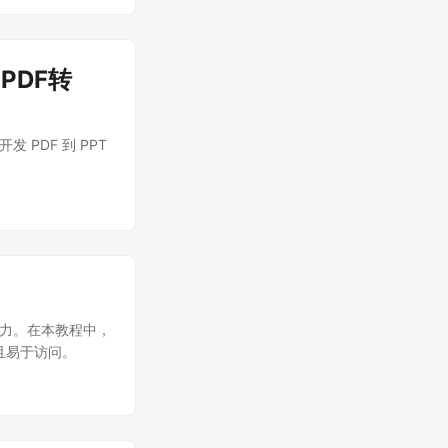
maven 构建项目
eases
。 PDF转
线开发 PDF 到 PPT
转换能力。在本教程中，
效且易于访问。