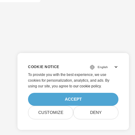
PIs 的形式提供我
示符下执行文档/文
存储上的文件。
werPoint 演示文
式为其他支持的格式。
TX 格式。
COOKIE NOTICE
To provide you with the best experience, we use
cookies for personalization, analytics, and ads. By
using our site, you agree to
our cookie policy
.
ACCEPT
CUSTOMIZE
DENY