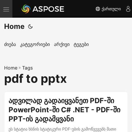
ქართული
T
o
Home
g
g
l
ძიება
კატეგორიები
არქივი
ტეგები
e
n
Home
a
»
Tags
pdf to pptx
v
i
g
ადვილად გადაიყვანეთ PDF-ში
a
PowerPoint-ში C# .NET - PDF-ში
t
i
PPT-ის გადამყვანი
o
ეს სტატია ხსნის სტატიკური PDF-ების გამოწვევებს მათი