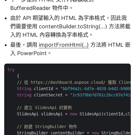
BufferedReader 物件中。
由於 API 期望輸入的 HTML 為字串格式，因此我
們需要使用 contentBuilder.toString(…) 方法將載
入的 HTML 內容轉換為字串格式。
最後，調用
importFromHtml(..)
方法將 HTML 嵌
入 PowerPoint。
try
    {

// 從 https://dashboard.aspose.cloud/ 獲取 Client
String
 clientId = 
"bbf94a2c-6d7e-4020-b4d2-b98097
String
 clientSecret = 
"1c9379bb7d701c26cc87e741a2
// 建立 SlidesApi 的實例
    SlidesApi slidesApi = 
new
 SlidesApi(clientId,clie
// 創建 StringBuilder 物件
    StringBuilder contentBuilder = 
new
 StringBuilder(