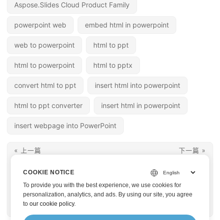
Aspose.Slides Cloud Product Family
powerpoint web
embed html in powerpoint
web to powerpoint
html to ppt
html to powerpoint
html to pptx
convert html to ppt
insert html into powerpoint
html to ppt converter
insert html in powerpoint
insert webpage into PowerPoint
« 上一篇
下一篇 »
使用 Java Cloud SDK
將 PDF 轉換為
COOKIE NOTICE
將 PowerPoint 轉換為
PowerPoint (PPT) 簡
To provide you with the best experience, we use cookies for
HTML
報，使用 Java REST
personalization, analytics, and ads. By using our site, you agree
to
our cookie policy
.
API