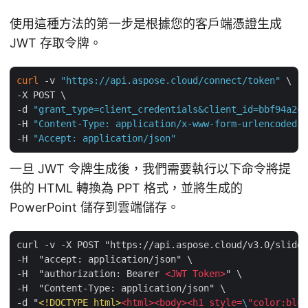
使用這種方法的第一步是根據您的客戶端憑證生成
JWT 存取令牌。
curl
 -v 
"https://api.aspose.cloud/connect/token"
 \

-X POST \

-d 
"grant_type=client_credentials&client_id=bbf94a2c-
-H 
"Content-Type: application/x-www-form-urlencoded"
 
-H 
"Accept: application/json"
一旦 JWT 令牌生成後，我們需要執行以下命令將提
供的 HTML 轉換為 PPT 格式，並將生成的
PowerPoint 儲存到雲端儲存。
curl -v -X POST "https://api.aspose.cloud/v3.0/slides
-H  "accept: application/json" \

-H  "authorization: Bearer 
<
JWT
Token
>
" \

-H  "Content-Type: application/json" \

-d "
<!DOCTYPE 
html
>
<
html
>
<
body
>
<
h1
style
=
\
"
color:blue