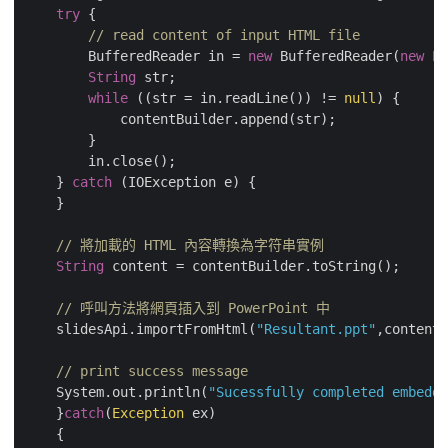
try
 {

// read content of input HTML file
        BufferedReader in = 
new
 BufferedReader(
new
 Fi
String
 str;

while
 ((str = in.readLine()) != 
null
) {

            contentBuilder.append(str);

        }

        in.close();

    } 
catch
 (IOException e) {

    }

// 將加載的 HTML 內容轉換為字符串實例
String
 content = contentBuilder.toString();

// 呼叫方法將網頁插入到 PowerPoint 中
    slidesApi.importFromHtml(
"Resultant.ppt"
,content,
// print success message
    System.out.println(
"Sucessfully completed embeddi
    }
catch
(
Exception
 ex)

    {
