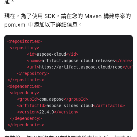
能。
現在，為了使用 SDK，請在您的 Maven 構建專案的
pom.xml 中添加以下詳細信息。
<
repositories
>
<
repository
>
<
id
>
aspose-cloud
</
id
>
<
name
>
artifact.aspose-cloud-releases
</
name
>
<
url
>
https://artifact.aspose.cloud/repo
</
url
>
</
repository
>
</
repositories
>
<
dependencies
>
<
dependency
>
<
groupId
>
com.aspose
</
groupId
>
<
artifactId
>
aspose-slides-cloud
</
artifactId
>
<
version
>
22.4.0
</
version
>
</
dependency
>
</
dependencies
>