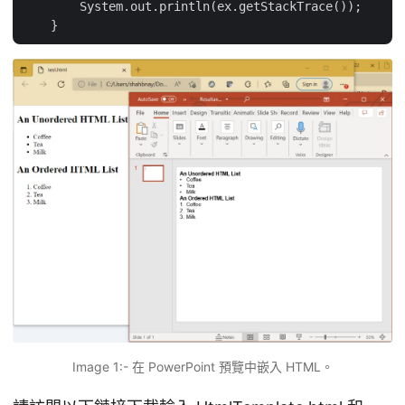
        System.out.println(ex.getStackTrace());

Image 1:- 在 PowerPoint 預覽中嵌入 HTML。