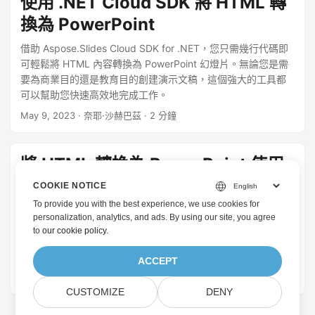
使用 .NET Cloud SDK 將 HTML 轉
換為 PowerPoint
借助 Aspose.Slides Cloud SDK for .NET，您只需幾行代碼即
可輕鬆將 HTML 內容轉換為 PowerPoint 幻燈片。無論您是需
要為商業目的還是教育目的創建演示文稿，這個強大的工具都
可以幫助您快速高效地完成工作。
May 9, 2023
· 奈耶·沙赫巴茲 · 2 分鐘
將 HTML 轉換為 PowerPoint 使用
Java Cloud SDK
COOKIE NOTICE
To provide you with the best experience, we use cookies for
將 HTML 轉換為 PowerPoint 幻燈片，並無縫嵌入動態網頁元
personalization, analytics, and ads. By using our site, you agree
素，以便製作引人入勝和互動的演示文稿。了解如何將 HTML
to
our cookie policy
.
轉換為 PPT 或 PPTX 格式，將 HTML 插入 PowerPoint，並使
用 Java Cloud SDK 創建展示您網頁內容的迷幻幻燈片。
ACCEPT
May 30, 2022
· Nayyer Shahbaz · 2 分鐘
CUSTOMIZE
DENY