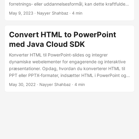
forretnings- eller uddannelsesformål, kan dette kraftfulde
værktøj hjælpe dig med at få arbejdet gjort hurtigt og
May 9, 2023
· Nayyer Shahbaz · 4 min
effektivt.
Convert HTML to PowerPoint
med Java Cloud SDK
Konverter HTML til PowerPoint-slides og integrer
dynamiske webelementer for engagerende og interaktive
præsentationer. Opdag, hvordan du konverterer HTML til
PPT eller PPTX-formater, indsætter HTML i PowerPoint og
opretter fængslende slides, der fremviser dit webindhold
May 30, 2022
· Nayyer Shahbaz · 4 min
ved hjælp af Java Cloud SDK.