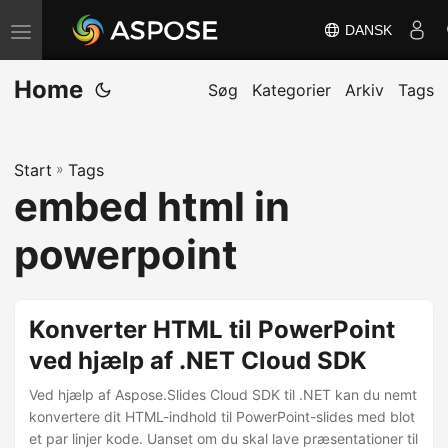
DANSK
S
k
Home
i
Søg
Kategorier
Arkiv
Tags
f
t
Start
»
Tags
n
embed html in
a
v
powerpoint
i
g
a
Konverter HTML til PowerPoint
t
ved hjælp af .NET Cloud SDK
i
Ved hjælp af Aspose.Slides Cloud SDK til .NET kan du nemt
o
konvertere dit HTML-indhold til PowerPoint-slides med blot
n
et par linjer kode. Uanset om du skal lave præsentationer til