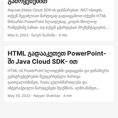
გამოყენებით
n
Aspose.Slides Cloud SDK-ის დახმარებით .NET-ისთვის,
თქვენ შეგიძლიათ მარტივად გადაიყვანოთ თქვენი HTML
შინაარსი PowerPoint სლაიდებად, კოდის მხოლოდ
რამდენიმე ხაზით. თუ თქვენ გჭირდებათ პრეზენტაციების
შექმნა საქმიანი თუ საგანმანათლებლო მიზნებისთვის, ეს
May 9, 2023
· ნაიერ შაჰბაზი · 4 min
მძლავრი ინსტრუმენტი დაგეხმარებათ სამუშაოს სწრაფად
და ეფექტურად შესრულებაში.
HTML გადააკეთეთ PowerPoint-
ში Java Cloud SDK- ით
HTML-ის PowerPoint სლაიდებში გადაყვანა და დინამიური
ვებსტრუქტურების შეუფერხებელი ჩართვა
გაითვალისწინეთ, რათა გულისმართლები და
ინტერაქტიული წარდგენები შეიქმნოს. აღმოაჩინეთ
როგორ უნდა გარდაქმნათ HTML PPT ან PPTX
May 30, 2022
· Nayyer Shahbaz · 4 min
ფორმატებში, ჩაუწვდოთ HTML PowerPoint-ში და შექმნათ
მიმზიდველი სლაიდები, რომლებიც აჩვენებენ თქვენს ვებს
محتوا Java Cloud SDK-ის გამოყენებით.