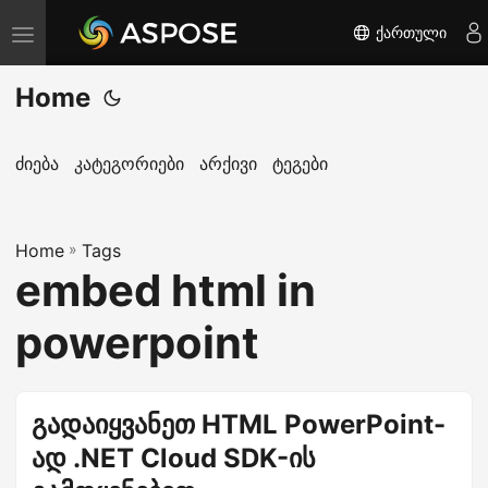
ქართული
T
o
Home
g
g
l
ძიება
კატეგორიები
არქივი
ტეგები
e
n
Home
a
»
Tags
embed html in
v
i
powerpoint
g
a
t
გადაიყვანეთ HTML PowerPoint-
i
ად .NET Cloud SDK-ის
o