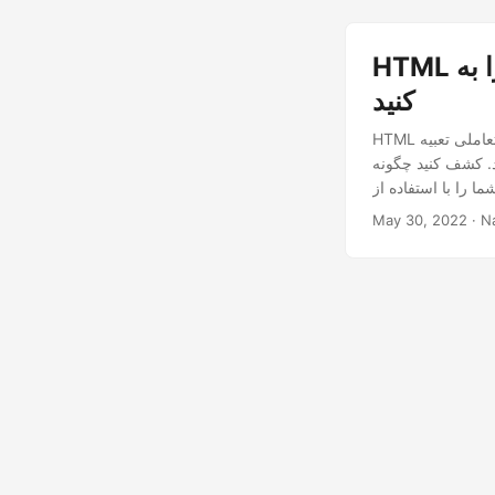
HTML را به PowerPoint با استفاده از Java Cloud SDK تبدیل
کنید
HTML را به اسلایدهای پاورپوینت تبدیل کنید و عناصر وب پویا را به طور یکپارچه برای ارائه‌های جذاب و تعاملی تعبیه
چگونه HTML را به فرمت‌های PPT یا PPTX تبدیل کنید، HTML را به پاورپوینت وارد کنید و
May 30, 2022