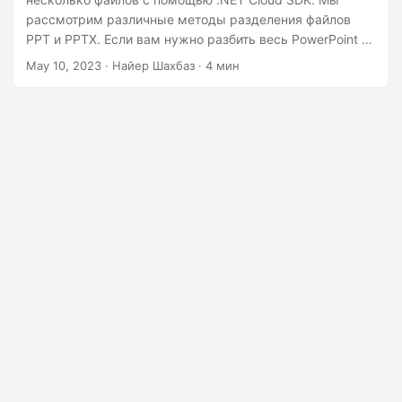
г
рассмотрим различные методы разделения файлов
а
PPT и PPTX. Если вам нужно разбить весь PowerPoint на
ц
отдельные слайды или извлечь определенные слайды,
May 10, 2023
· Найер Шахбаз · 4 мин
мы рассмотрим все необходимые шаги, чтобы помочь
и
вам достичь своей цели.
ю