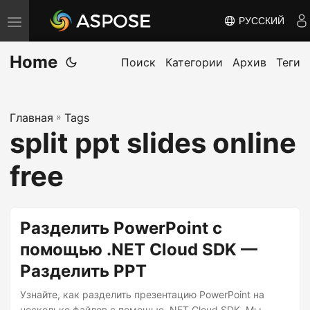
РУССКИЙ
П
е
Home
р
Поиск
Категории
Архив
Теги
е
к
Главная
»
Tags
л
split ppt slides online
ю
ч
free
и
т
ь
Разделить PowerPoint с
н
помощью .NET Cloud SDK —
а
Разделить PPT
в
и
Узнайте, как разделить презентацию PowerPoint на
несколько файлов с помощью .NET Cloud SDK. Мы