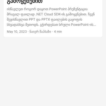
გამოყენებით
n
ისწავლეთ როგორ დაყოთ PowerPoint პრეზენტაცია
მრავალ ფაილად .NET Cloud SDK-ის გამოყენებით. ჩვენ
შევისწავლით PPT და PPTX ფაილების გაყოფის
სხვადასხვა მეთოდს. გჭირდებათ სრული PowerPoint-ის
ცალკეულ სლაიდებად დაყოფა თუ გარკვეული სლაიდების
May 10, 2023
· ნაიერ შაჰბაზი · 4 min
ამოღება, ჩვენ განვიხილავთ ყველა საჭირო ნაბიჯს, რათა
დაგეხმაროთ თქვენი მიზნის მიღწევაში.