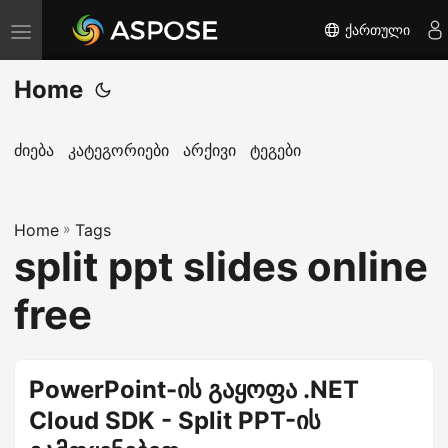
ქართული
T
o
Home
g
g
l
ძიება
კატეგორიები
არქივი
ტეგები
e
n
Home
a
»
Tags
split ppt slides online
v
i
free
g
a
t
PowerPoint-ის გაყოფა .NET
i
Cloud SDK - Split PPT-ის
o