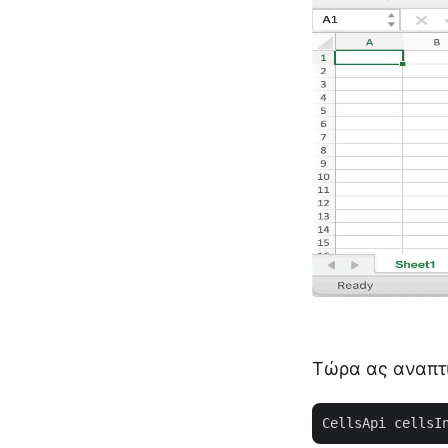
Τώρα ας αναπτ
CellsApi cellsI