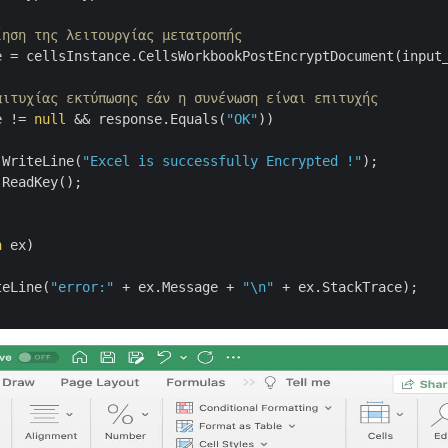
ίηση της λειτουργίας μετατροπής
e = cellsInstance.CellsWorkbookPostEncryptDocument(input
πιτυχίας εκτύπωσης εάν η συνένωση είναι επιτυχής
e != 
null
 && response.Equals(
"OK"
))

.WriteLine(
"Excel is successfully Encrypted !"
);

ReadKey();

n
 ex)

teLine(
"error:"
 + ex.Message + 
"\n"
 + ex.StackTrace);
