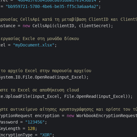
cret = 
"4d84d5f6584160cbd91dba1fe145db14"
 = 
"bb959721-5780-4be6-be35-ff5c3a6aa4a2"
;

αρουσίας CellsApi κατά τη μεταβίβαση ClientID και Client
nstance = 
new
 CellsApi(clientID, clientSecret);

 εργασίας Excle στη μονάδα δίσκου
cel = 
"myDocument.xlsx"
;

 το αρχείο Excel στην παρουσία αρχείου
System.IO.File.OpenRead(input_Excel);

ώστε το Excel σε αποθήκευση cloud
ce.UploadFile(input_Excel, File.OpenRead(input_Excel));

ήστε αντικείμενο αίτησης κρυπτογράφησης και ορίστε τον τ
ryptionRequest encryption = 
new
 WorkbookEncryptionRequest
Password = 
"123456"
;

KeyLength = 
128
;

EncryptionType = 
"XOR"
;
