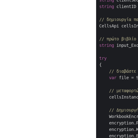
string
 clientSe
string
 clientID
// δημιουργία π
CellsApi cellsI
// πρώτο βιβλίο
string
 input_Ex
try
{

// διαβάστε
var
 file = 
// μεταφορτ
    cellsInstan
// Δημιουργ
    WorkbookEnc
    encryption.
    encryption.
    encryption.