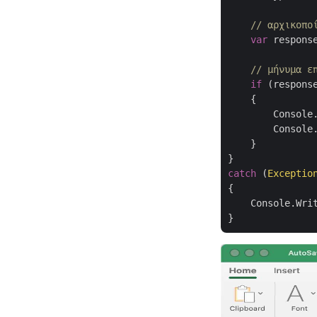
// αρχικοπο
var
 respons
// μήνυμα ε
if
 (respons
    {

        Console
        Console.
    }

catch
 (
Exceptio
{

    Console.Wri