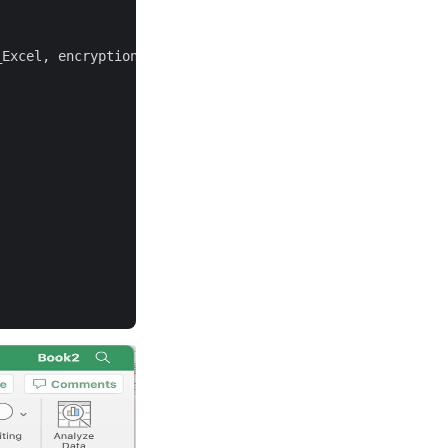
_Excel, encryption, 
null
);
