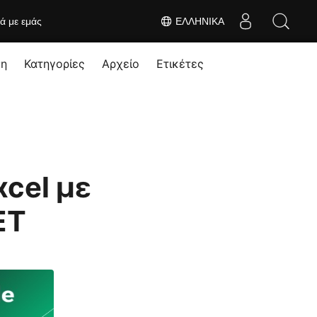
κά με εμάς
ΕΛΛΗΝΙΚΆ
ση
Κατηγορίες
Αρχείο
Ετικέτες
cel με
ET