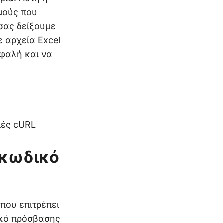
σμούς που
 σας δείξουμε
 αρχεία Excel
σφαλή και να
λές cURL
 κωδικό
που επιτρέπει
ικό πρόσβασης