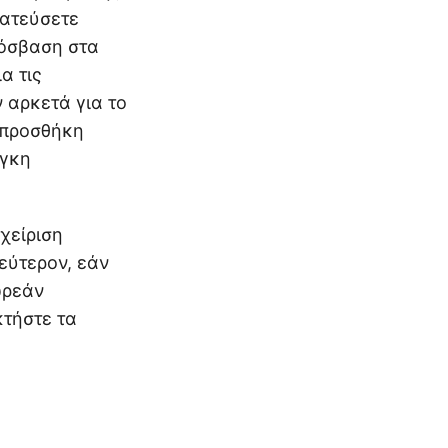
τατεύσετε
ρόσβαση στα
α τις
 αρκετά για το
 προσθήκη
άγκη
χείριση
εύτερον, εάν
ωρεάν
κτήστε τα