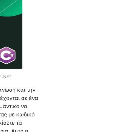
# .NET
άνωση και την
έχονται σε ένα
ημαντικό να
τας με κωδικό
ίσετε τα
ρια. Αυτή η