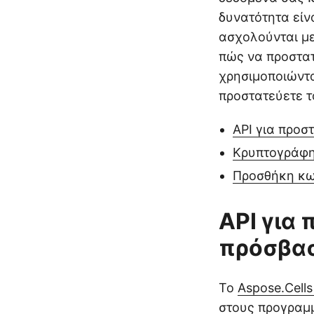
δυνατότητα είνα
ασχολούνται με
πώς να προστατ
χρησιμοποιώντα
προστατεύετε τ
API για προσ
Κρυπτογράφη
Προσθήκη κω
API για
πρόσβα
Το
Aspose.Cells
στους προγραμ