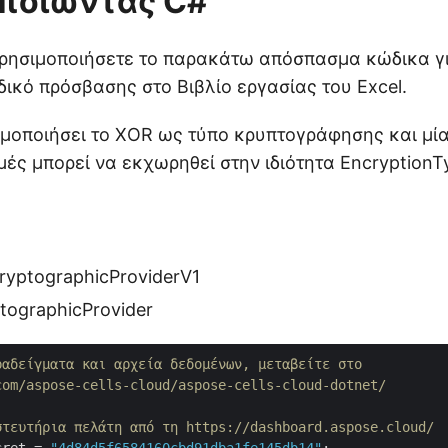
ποιώντας C#
χρησιμοποιήσετε το παρακάτω απόσπασμα κώδικα γ
ικό πρόσβασης στο Βιβλίο εργασίας του Excel.
μοποιήσει το XOR ως τύπο κρυπτογράφησης και μία
μές μπορεί να εκχωρηθεί στην ιδιότητα EncryptionT
yptographicProviderV1
tographicProvider
ραδείγματα και αρχεία δεδομένων, μεταβείτε στο 
com/aspose-cells-cloud/aspose-cells-cloud-dotnet/
στευτήρια πελάτη από τη https://dashboard.aspose.cloud/