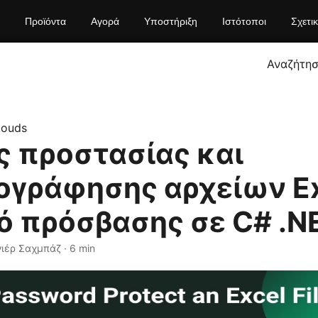
Προϊόντα
Αγορά
Υποστήριξη
Ιστότοποι
Σχετι
Αναζήτη
louds
ς προστασίας και
ογράφησης αρχείων Ex
ό πρόσβασης σε C# .N
γιέρ Σαχμπάζ · 6 min