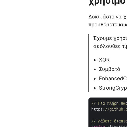
χρησιμο
Δοκιμάστε να 
προσθέσετε κωδ
Έχουμε χρησι
ακόλουθες τι
XOR
Συμβατό
EnhancedCr
StrongCryp
// Για πλήρη πα
https:
//github.
// Λάβετε διαπι