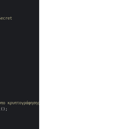
Secret
ύπο κρυπτογράφησης και τις λεπτομέρειες κωδικού πρόσβαση
();
