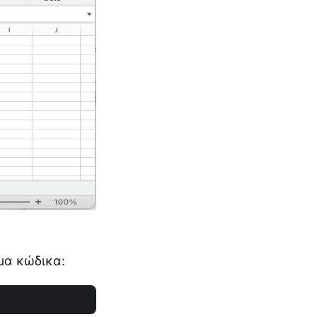
μα κώδικα: