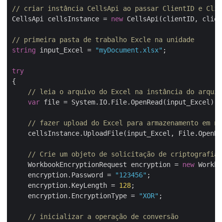
// criar instância CellsApi ao passar ClientID e Clie
CellsApi cellsInstance = 
new
 CellsApi(clientID, clien
// primeira pasta de trabalho Excle na unidade
string
 input_Excel = 
"myDocument.xlsx"
;

try
{

// leia o arquivo do Excel na instância do arquiv
var
 file = System.IO.File.OpenRead(input_Excel);

// fazer upload do Excel para armazenamento em nu
    cellsInstance.UploadFile(input_Excel, File.OpenRe
// Crie um objeto de solicitação de criptografia 
    WorkbookEncryptionRequest encryption = 
new
 Workbo
    encryption.Password = 
"123456"
;

    encryption.KeyLength = 
128
;

    encryption.EncryptionType = 
"XOR"
;

// inicializar a operação de conversão