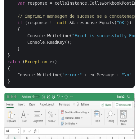
var
 response = cellsInstance.CellsWorkbookPostEnc
// imprimir mensagem de sucesso se a concatenação
if
 (response != 
null
 && response.Equals(
"OK"
))

    {

        Console.WriteLine(
"Excel is successfully Encr
        Console.ReadKey();

    }

catch
 (
Exception
 ex)

{

    Console.WriteLine(
"error:"
 + ex.Message + 
"\n"
 + 