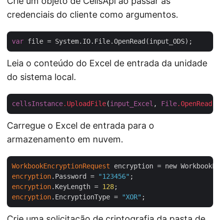
Crie um objeto de CellsApi ao passar as
credenciais do cliente como argumentos.
var
Leia o conteúdo do Excel de entrada da unidade
do sistema local.
cellsInstance
.UploadFile
(
input_Excel
, 
File
.OpenRead
(
i
Carregue o Excel de entrada para o
armazenamento em nuvem.
WorkbookEncryptionRequest
encryption
.Password = 
"123456"
encryption
.KeyLength = 
128
encryption
.EncryptionType = 
"XOR"
Crie uma solicitação de criptografia da pasta de