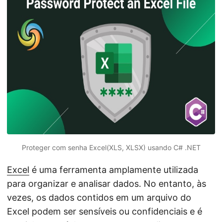
ã
o
Proteger com senha Excel(XLS, XLSX) usando C# .NET
Excel
é uma ferramenta amplamente utilizada
para organizar e analisar dados. No entanto, às
vezes, os dados contidos em um arquivo do
Excel podem ser sensíveis ou confidenciais e é