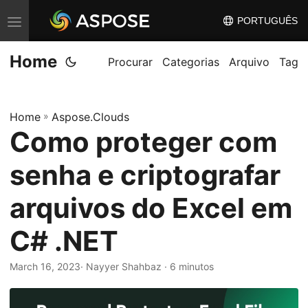
PORTUGUÊS
A
l
Home
t
Procurar
Categorias
Arquivo
Tag
e
r
Home
»
Aspose.Clouds
n
Como proteger com
a
r
senha e criptografar
n
a
arquivos do Excel em
v
C# .NET
e
g
March 16, 2023
· Nayyer Shahbaz · 6 minutos
a
ç