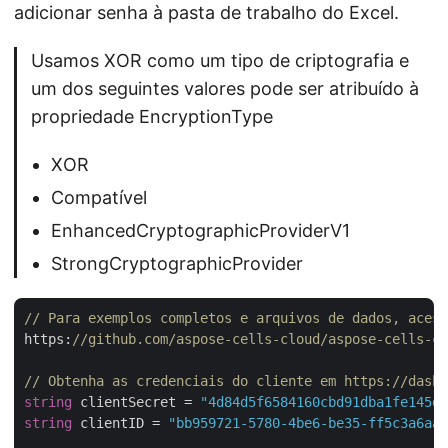
adicionar senha à pasta de trabalho do Excel.
Usamos XOR como um tipo de criptografia e
um dos seguintes valores pode ser atribuído à
propriedade EncryptionType
XOR
Compatível
EnhancedCryptographicProviderV1
StrongCryptographicProvider
// Para exemplos completos e arquivos de dados, acess
https:
//github.com/aspose-cells-cloud/aspose-cells-cl
// Obtenha as credenciais do cliente em https://dashb
string
 clientSecret = 
"4d84d5f6584160cbd91dba1fe145db
string
 clientID = 
"bb959721-5780-4be6-be35-ff5c3a6aa4