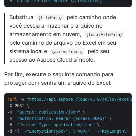
-H "Authorization: Bearer {accessToken}"
Substitua
pelo caminho onde
{filePath}
você deseja armazenar o arquivo no
armazenamento em nuvem,
{localFilePath}
pelo caminho do arquivo do Excel em seu
sistema local e
pelo seu
{accessToken}
acesso ao Aspose Cloud símbolo.
Por fim, execute o seguinte comando para
proteger com senha um arquivo do Excel:
curl
 -v 
"https://api.aspose.cloud/v3.0/cells/{excelNa
-X POST \

-H  
"accept: application/json"
 \

-H  
"authorization: Bearer {accessToken}"
 \

-H  
"Content-Type: application/json"
 \

-d 
"{  \"EncryptionType\": \"XOR\",  \"KeyLength\": 1