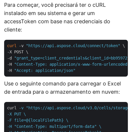
Para começar, você precisará ter o cURL
instalado em seu sistema e gerar um
accessToken com base nas credenciais do
cliente:
curl
 -v 
"https://api.aspose.cloud/connect/token"
 \

-X POST \

-d 
"grant_type=client_credentials&client_id=bb959721-
-H 
"Content-Type: application/x-www-form-urlencoded"
 
-H 
"Accept: application/json"
Use o seguinte comando para carregar o Excel
de entrada para o armazenamento em nuvem:
curl
-v "https://api.aspose.cloud/v3.0/cells/storage/
-X PUT \

-F file=@{localFilePath} \

-H "Content-Type: multipart/form-data" \
