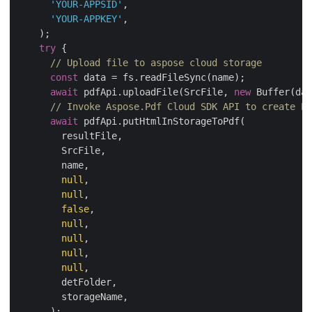
'YOUR-APPSID'
,

'YOUR-APPKEY'
,

    );

try
 {

// Upload file to aspose cloud storage
const
 data = fs.readFileSync(name);

await
 pdfApi.uploadFile(SrcFile, 
new
 Buffer(dat
// Invoke Aspose.Pdf Cloud SDK API to create PD
await
 pdfApi.putHtmlInStorageToPdf(

        resultFile,

        SrcFile,

        name,

null
,

null
,

false
,

null
,

null
,

null
,

null
,

        detFolder,

        storageName,

      );
