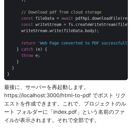
// Download pdf from cloud storage
const
 fileData = 
await
 pdfApi.downloadFile(resu
const
 writeStream = fs.createWriteStream(fileTo
      writeStream.write(fileData.body);

return
'Web Page converted to PDF successfully'
    } 
catch
 (e) {

throw
 e;

    }

  }

最後に、サーバーを再起動します。
https://localhost:3000/html-to-pdf でポスト リク
エストを作成できます。これで、プロジェクトのル
ート フォルダーに「index.pdf」という名前のファ
イルが表示されます。それで全部です。