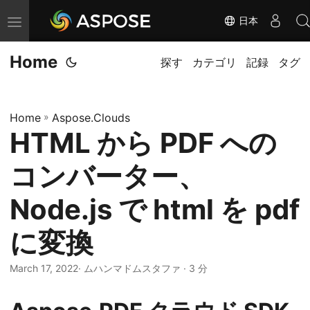
日本
ナ
ビ
Home
ゲ
探す
カテゴリ
記録
タグ
ー
シ
Home
»
Aspose.Clouds
ョ
HTML から PDF への
ン
の
コンバーター、
切
り
Node.js で html を pdf
替
に変換
え
March 17, 2022
· ムハンマドムスタファ · 3 分