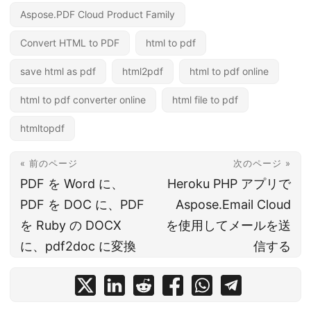
Aspose.PDF Cloud Product Family
Convert HTML to PDF
html to pdf
save html as pdf
html2pdf
html to pdf online
html to pdf converter online
html file to pdf
htmltopdf
« 前のページ
次のページ »
PDF を Word に、
Heroku PHP アプリで
PDF を DOC に、PDF
Aspose.Email Cloud
を Ruby の DOCX
を使用してメールを送
に、pdf2doc に変換
信する