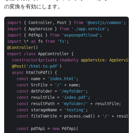
の変換を有効にします。
import
 { Controller, Post } 
from
'@nestjs/common'
import
 { AppService } 
from
'./app.service'
import
 { PdfApi } 
from
'asposepdfcloud'
import
 \* 
as
 fs 
from
'fs'
@Controller
export
class
 AppController {

constructor
(
private
readonly
 appService: AppService
@Post
(
'/html-to-pdf'
)

async
 htmlToPdf() {

const
 name = 
'index.html'
;

const
 SrcFile = 
'/'
 + name;

const
 detFolder = 
'/myfolder'
;

const
 resultFile = 
'index.pdf'
;

const
 resultPath = 
'myfolder/'
 + resultFile;

const
 storageName = 
'testing'
;

const
 fileToWrite = process.cwd() + 
'/'
 + resultF
const
 pdfApi = 
new
 PdfApi(
