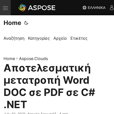
ΕΛΛΗΝΙΚΆ
Ε
ν
Home
α
λ
λ
Αναζήτηση
Κατηγορίες
Αρχείο
Ετικέτες
α
γ
Home
ή
»
Aspose.Clouds
Αποτελεσματική
π
λ
μετατροπή Word
ο
ή
DOC σε PDF σε C#
γ
.NET
η
σ
July 10, 2021
· Ναγιέρ Σαχμπάζ · 4 min