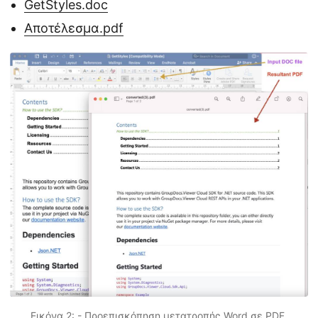
GetStyles.doc
Αποτέλεσμα.pdf
Εικόνα 2: - Προεπισκόπηση μετατροπής Word σε PDF.