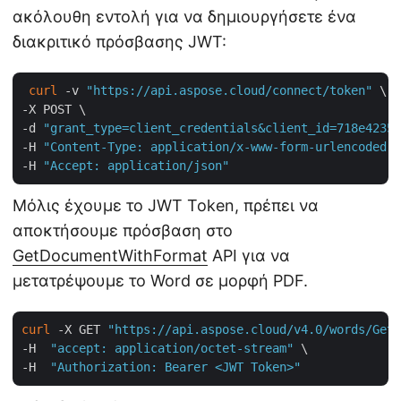
ακόλουθη εντολή για να δημιουργήσετε ένα
διακριτικό πρόσβασης JWT:
curl
 -v 
"https://api.aspose.cloud/connect/token"
 \

-X POST \

-d 
"grant_type=client_credentials&client_id=718e4235-
-H 
"Content-Type: application/x-www-form-urlencoded"
 
-H 
"Accept: application/json"
Μόλις έχουμε το JWT Token, πρέπει να
αποκτήσουμε πρόσβαση στο
GetDocumentWithFormat
API για να
μετατρέψουμε το Word σε μορφή PDF.
curl
 -X GET 
"https://api.aspose.cloud/v4.0/words/GetS
-H  
"accept: application/octet-stream"
 \

-H  
"Authorization: Bearer <JWT Token>"