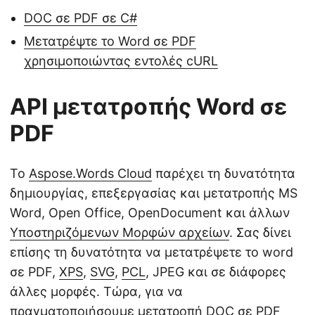
DOC σε PDF σε C#
Μετατρέψτε το Word σε PDF
χρησιμοποιώντας εντολές cURL
API μετατροπής Word σε
PDF
Το
Aspose.Words Cloud
παρέχει τη δυνατότητα
δημιουργίας, επεξεργασίας και μετατροπής MS
Word, Open Office, OpenDocument και άλλων
Υποστηριζόμενων Μορφών αρχείων
. Σας δίνει
επίσης τη δυνατότητα να μετατρέψετε το word
σε PDF,
XPS
,
SVG
,
PCL
, JPEG και σε διάφορες
άλλες μορφές. Τώρα, για να
πραγματοποιήσουμε μετατροπή DOC σε PDF