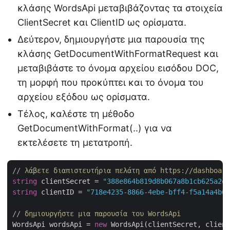
κλάσης WordsApi μεταβιβάζοντας τα στοιχεία
ClientSecret και ClientID ως ορίσματα.
Δεύτερον, δημιουργήστε μια παρουσία της
κλάσης GetDocumentWithFormatRequest και
μεταβιβάστε το όνομα αρχείου εισόδου DOC,
τη μορφή που προκύπτει και το όνομα του
αρχείου εξόδου ως ορίσματα.
Τέλος, καλέστε τη μέθοδο
GetDocumentWithFormat(..) για να
εκτελέσετε τη μετατροπή.
// λάβετε διαπιστευτήρια πελάτη από https://dashboard
string
 clientSecret = 
"388e864b819d8b067a8b1cb625a2ea
string
 clientID = 
"718e4235-8866-4ebe-bff4-f5a14a4b64
// δημιουργήστε μια παρουσία του WordsApi
WordsApi wordsApi = 
new
 WordsApi(clientSecret, client