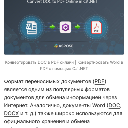
г
а
ц
и
ю
Конвертировать DOC в PDF онлайн | Конвертировать Word в
PDF с помощью C# .NET
Формат переносимых документов (
PDF
)
является одним из популярных форматов
документов для обмена информацией через
Интернет. Аналогично, документы Word (
DOC
,
DOCX
и т. д.) также широко используются для
официального хранения и обмена