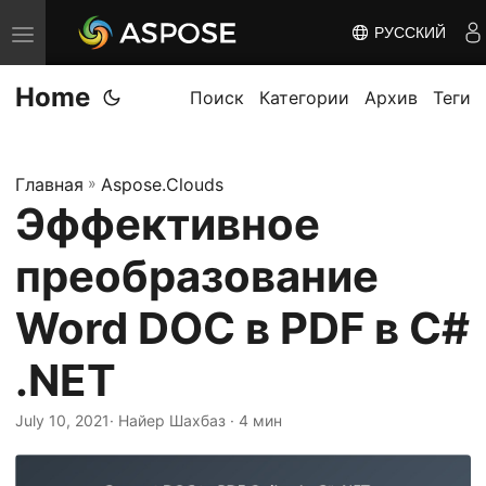
РУССКИЙ
П
е
Home
р
Поиск
Категории
Архив
Теги
е
к
Главная
»
Aspose.Clouds
л
Эффективное
ю
ч
преобразование
и
т
Word DOC в PDF в C#
ь
.NET
н
а
July 10, 2021
· Найер Шахбаз · 4 мин
в
и