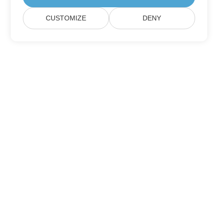
CUSTOMIZE
DENY
Дом
Товары
Новые Релизы
Ценообразование
Док