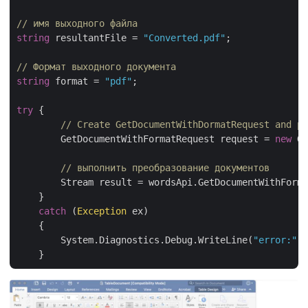
// имя выходного файла 
string
 resultantFile = 
"Converted.pdf"
;

// Формат выходного документа
string
 format = 
"pdf"
;

try
 {             

// Create GetDocumentWithDormatRequest and pr
        GetDocumentWithFormatRequest request = 
new
 Ge
// выполнить преобразование документов
        Stream result = wordsApi.GetDocumentWithForma
    }

catch
 (
Exception
 ex)

    {

        System.Diagnostics.Debug.WriteLine(
"error:"
 +