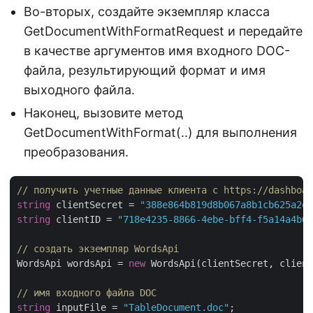
Во-вторых, создайте экземпляр класса
GetDocumentWithFormatRequest и передайте
в качестве аргументов имя входного DOC-
файла, результирующий формат и имя
выходного файла.
Наконец, вызовите метод
GetDocumentWithFormat(..) для выполнения
преобразования.
// получить учетные данные клиента с https://dashboar
string
 clientSecret = 
"388e864b819d8b067a8b1cb625a2ea
string
 clientID = 
"718e4235-8866-4ebe-bff4-f5a14a4b64
// создать экземпляр WordsApi
WordsApi wordsApi = 
new
 WordsApi(clientSecret, client
// имя входного файла DOC
string
 inputFile = 
"TableDocument.doc"
;
