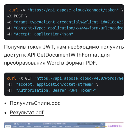
curl
 -v 
"https://api.aspose.cloud/connect/token"
 \

-X POST \

-d 
"grant_type=client_credentials&client_id=718e4235-
-H 
"Content-Type: application/x-www-form-urlencoded"
 
-H 
"Accept: application/json"
Получив токен JWT, нам необходимо получить
доступ к API
GetDocumentWithFormat
для
преобразования Word в формат PDF.
curl
 -X GET 
"https://api.aspose.cloud/v4.0/words/GetS
-H  
"accept: application/octet-stream"
 \

-H  
"Authorization: Bearer <JWT Token>"
ПолучитьСтили.doc
Результат.pdf