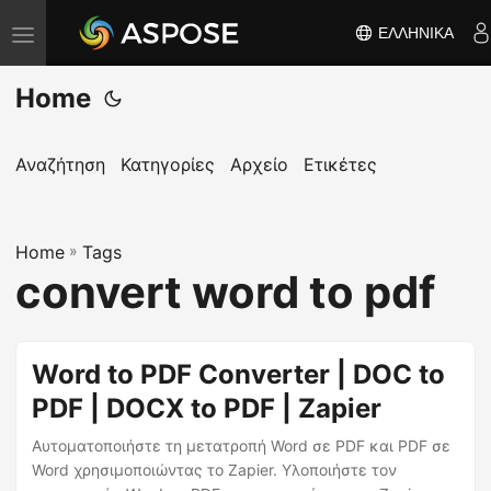
ΕΛΛΗΝΙΚΆ
Ε
ν
Home
α
λ
λ
Αναζήτηση
Κατηγορίες
Αρχείο
Ετικέτες
α
γ
Home
ή
»
Tags
convert word to pdf
π
λ
ο
Word to PDF Converter | DOC to
ή
PDF | DOCX to PDF | Zapier
γ
η
Αυτοματοποιήστε τη μετατροπή Word σε PDF και PDF σε
σ
Word χρησιμοποιώντας το Zapier. Υλοποιήστε τον