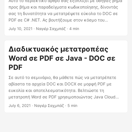
Αυτό το περιεκτικό άρθρο σας εξοπλίζει με οδηγίες βήμα
προς βήμα και παραδείγματα κωδικοποίησης, δίνοντάς
σας τη δυνατότητα να μετατρέψετε εύκολα το DOC σε
PDF σε C# .NET. Ας βουτήξουμε στον κόσμο του
μετασχηματισμού εγγράφων μετατρέποντας
July 10, 2021
· Ναγιέρ Σαχμπάζ · 4 min
απρόσκοπτα αρχεία DOC σε μορφή PDF
χρησιμοποιώντας το .NET REST API.
Διαδικτυακός μετατροπέας
Word σε PDF σε Java - DOC σε
PDF
Σε αυτό το σεμινάριο, θα μάθετε πώς να μετατρέπετε
αβίαστα τα αρχεία DOC και DOCX σε μορφή PDF με
ευκολία και αποτελεσματικότητα. Βελτιώστε τη
μετατροπή Word σε PDF χρησιμοποιώντας Java Cloud
SDK.
July 6, 2021
· Ναγιέρ Σαχμπάζ · 5 min