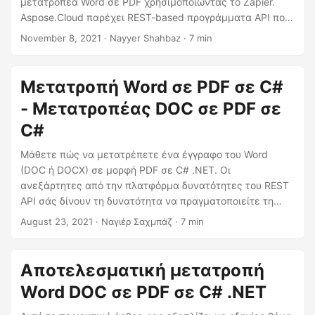
μετατροπέα Word σε PDF χρησιμοποιώντας το Zapier.
η
Aspose.Cloud παρέχει REST-based προγράμματα API που
ς
προσφέρουν τις δυνατότητες να δημιουργείτε, να
November 8, 2021
· Nayyer Shahbaz · 7 min
επεξεργάζεστε και να μετατρέπετε Word, Excel,
PowerPoint, HTML, XPS, JPEG, κ.λπ. μορφές σε άλλες
υποστηριζόμενες μορφές. Αλλά προκειμένου να
Μετατροπή Word σε PDF σε C#
αυτοματοποιήσουμε τη διαδικασία μετατροπής
- Μετατροπέας DOC σε PDF σε
εγγράφων, προσφέρουμε μια εφαρμογή μετατροπής Word
σε PDF στο Zapier που σας επιτρέπει να συνδέετε τα
C#
αρχεία εγγράφων σας από το Google Drive ή το Dropbox
Μάθετε πώς να μετατρέπετε ένα έγγραφο του Word
στην υπηρεσία επεξεργασίας αρχείων μας και να
(DOC ή DOCX) σε μορφή PDF σε C# .NET. Οι
αυτοματοποιείτε τις καθημερινές σας εργασίες με
ανεξάρτητες από την πλατφόρμα δυνατότητες του REST
ευκολία.
API σάς δίνουν τη δυνατότητα να πραγματοποιείτε τη
μετατροπή Word σε PDF με ευκολία.
August 23, 2021
· Ναγιέρ Σαχμπάζ · 7 min
Αποτελεσματική μετατροπή
Word DOC σε PDF σε C# .NET