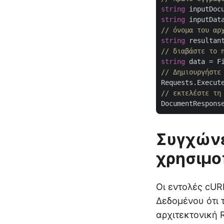
string
 inputDoc
string
 inputDat
// όνομα του αρ
string
 resultan
// διαβάστε το 
string
 data = F
// Δημιουργήστε
Requests.Execut
// εκτελέστε τη
Συγχώνε
χρησιμο
Οι εντολές cUR
Δεδομένου ότι 
αρχιτεκτονική 