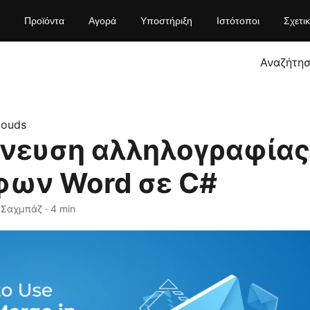
Προϊόντα
Αγορά
Υποστήριξη
Ιστότοποι
Σχετι
Αναζήτη
louds
νευση αλληλογραφίας
φων Word σε C#
 Σαχμπάζ · 4 min