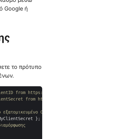
ό Google ή
ης
ετε το πρότυπο
ένων.
ientID from https://dashboard.aspose.cloud/
ientSecret from https://dashboard.aspose.cloud/
ο εξατομικευμένο Client ID και τα στοιχεία Client Secret
διαμόρφωσης