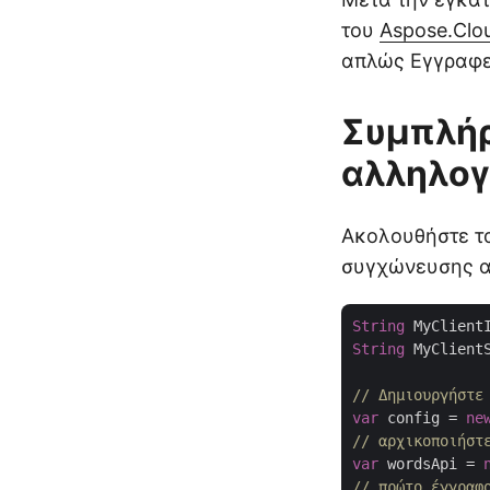
του
Aspose.Clo
απλώς Εγγραφεί
Συμπλή
αλληλογ
Ακολουθήστε τα
συγχώνευσης α
String
 MyClient
String
 MyClient
// Δημιουργήστε
var
 config = 
ne
// αρχικοποιήστ
var
 wordsApi = 
// πρώτο έγγραφ