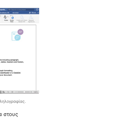
λληλογραφίας.
α στους