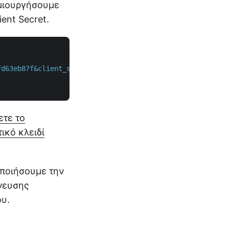
μιουργήσουμε
ent Secret.
fd63eb87f&client_secret=b8da4ee37494f2ef8da3c727f3a0acb9
τε το
ικό κλειδί
οποιήσουμε την
νευσης
υ.