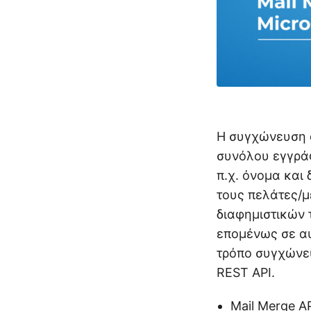
Η συγχώνευση α
συνόλου εγγράφ
π.χ. όνομα και
τους πελάτες/μ
διαφημιστικών
επομένως σε αυ
τρόπο συγχώνε
REST API.
Mail Merge A