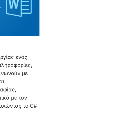
ργίας ενός
πληροφορίες,
οινωνούν με
αι
αφίας,
τικά με τον
οιώντας το C#