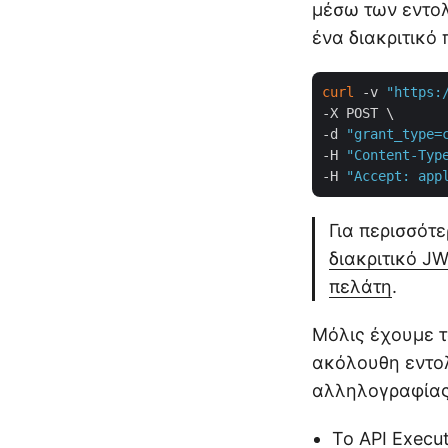
μέσω των εντο
ένα διακριτικό 
curl
 -v 
"https:
-X POST \

-d 
"grant_type=
-H 
"Content-Typ
-H 
"Accept: app
Για περισσότε
διακριτικό J
πελάτη
.
Μόλις έχουμε τ
ακόλουθη εντο
αλληλογραφίας
Το API
Execu