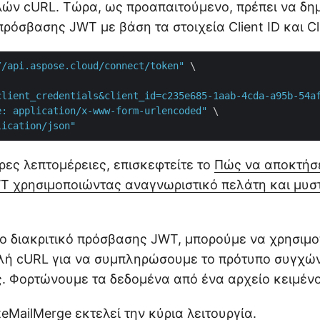
λών cURL. Τώρα, ως προαπαιτούμενο, πρέπει να δη
πρόσβασης JWT με βάση τα στοιχεία Client ID και Cli
//api.aspose.cloud/connect/token"
 \

client_credentials&client_id=c235e685-1aab-4cda-a95b-54a
e: application/x-www-form-urlencoded"
 \

lication/json"
ρες λεπτομέρειες, επισκεφτείτε το
Πώς να αποκτήσε
WT χρησιμοποιώντας αναγνωριστικό πελάτη και μυστ
ο διακριτικό πρόσβασης JWT, μπορούμε να χρησιμ
λή cURL για να συμπληρώσουμε το πρότυπο συγχώ
. Φορτώνουμε τα δεδομένα από ένα αρχείο κειμένο
teMailMerge
εκτελεί την κύρια λειτουργία.