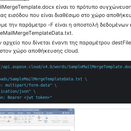
lMergeTemplate.docx είναι το πρότυπο συγχώνευσ
ς εισόδου που είναι διαθέσιμο στο χώρο αποθήκευ
με την παράμετρο -F είναι η αποστολή δεδομένων 
eMailMergeTemplateData.txt.
 αρχείο που δίνεται έναντι της παραμέτρου destFi
 στον χώρο αποθήκευσης cloud.
//api.aspose.cloud/v4.0/words/SampleMailMergeTemplate.doc
ads/SampleMailMergeTemplateData.txt \

: multipart/form-data" \

ication/json" \

on: Bearer <jwt token>"