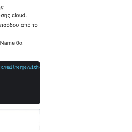
ης
σης cloud.
εισόδου από το
leName θα
x/MailMerge?withRegions=false&destFileName=TestPostDocum