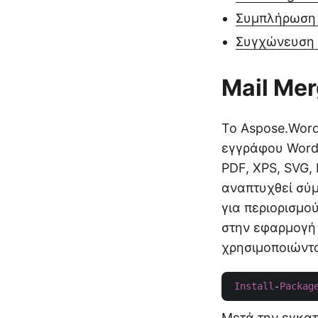
Συμπλήρωση 
Συγχώνευση 
Mail Mer
Το Aspose.Word
εγγράφου Word,
PDF, XPS, SVG,
αναπτυχθεί σύμ
για περιορισμο
στην εφαρμογή 
χρησιμοποιώντ
Install
-
Packag
Μετά την εγκα