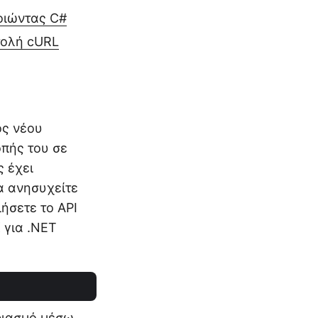
οιώντας C#
τολή cURL
ός νέου
πής του σε
ς έχει
α ανησυχείτε
ήσετε το API
 για .NET
ριασμό μέσω