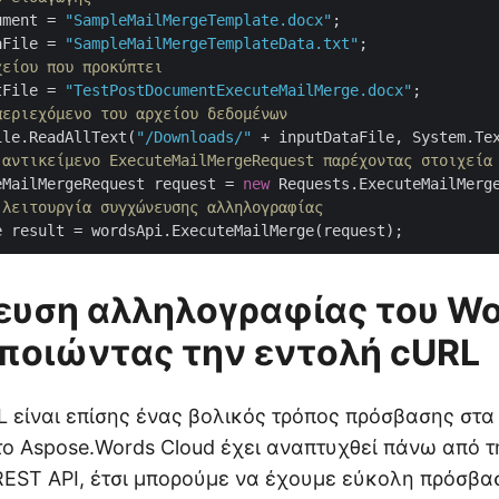
ument = 
"SampleMailMergeTemplate.docx"
aFile = 
"SampleMailMergeTemplateData.txt"
χείου που προκύπτει
tFile = 
"TestPostDocumentExecuteMailMerge.docx"
περιεχόμενο του αρχείου δεδομένων
ile.ReadAllText(
"/Downloads/"
 αντικείμενο ExecuteMailMergeRequest παρέχοντας στοιχεία
eMailMergeRequest request = 
new
 Requests.ExecuteMailMerg
 λειτουργία συγχώνευσης αλληλογραφίας
υση αλληλογραφίας του Wo
ποιώντας την εντολή cURL
L είναι επίσης ένας βολικός τρόπος πρόσβασης στα
το Aspose.Words Cloud έχει αναπτυχθεί πάνω από τ
REST API, έτσι μπορούμε να έχουμε εύκολη πρόσβα