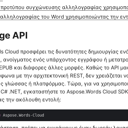
προτύπου συγχώνευσης αλληλογραφίας χρησιμοπ
αλληλογραφίας του Word χρησιμοποιώντας την εν
ge API
s Cloud προσφέρει τις δυνατότητες δημιουργίας εν
 ανοίγματος ενός υπάρχοντος εγγράφου ή μετατρο
 EPUB και διάφορες άλλες μορφές. Καθώς το API μα
φωνα με την αρχιτεκτονική REST, δεν χρειάζεται ν
ύς γλώσσας ή πλατφόρμας. Τώρα, για να χρησιμοποι
C# .NET, εγκαταστήστε το Aspose.Words Cloud SDK
ας την ακόλουθη εντολή:
e
τάσταση, πρέπει να εγγράψουμε έναν δωρεάν λογα