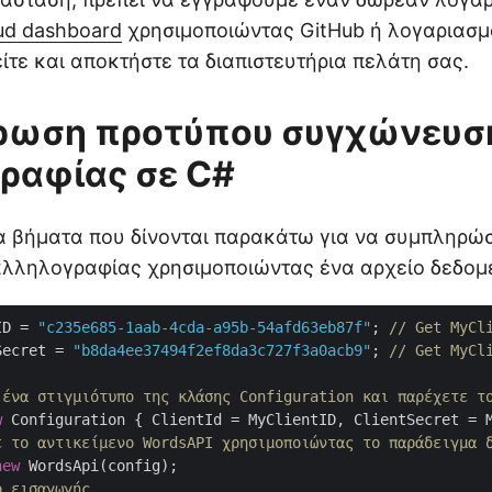
ud dashboard
χρησιμοποιώντας GitHub ή λογαριασμ
τε και αποκτήστε τα διαπιστευτήρια πελάτη σας.
ρωση προτύπου συγχώνευσ
ραφίας σε C#
 βήματα που δίνονται παρακάτω για να συμπληρώσ
λληλογραφίας χρησιμοποιώντας ένα αρχείο δεδομ
ID = 
"c235e685-1aab-4cda-a95b-54afd63eb87f"
; 
// Get MyCl
Secret = 
"b8da4ee37494f2ef8da3c727f3a0acb9"
; 
// Get MyCl
 ένα στιγμιότυπο της κλάσης Configuration και παρέχετε τ
w
ε το αντικείμενο WordsAPI χρησιμοποιώντας το παράδειγμα 
new
ο εισαγωγής