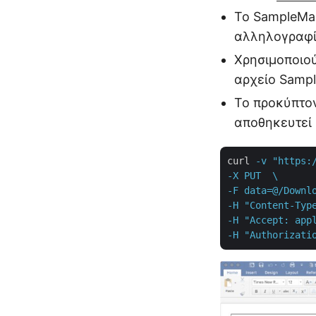
Το SampleMai
αλληλογραφία
Χρησιμοποιού
αρχείο Sampl
Το προκύπτον
αποθηκευτεί
curl
-v "https:
-X PUT  \

-F data=@/Downlo
-H "Content-Type
-H "Accept: appl
-H "Authorizati