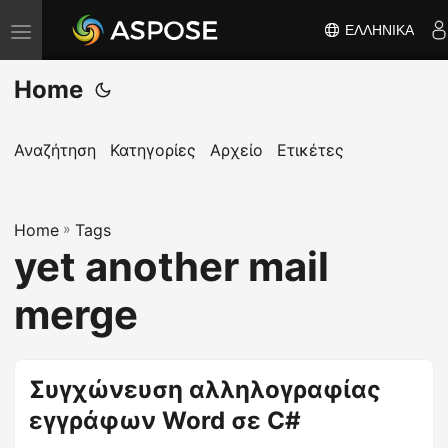
ΕΛΛΗΝΙΚΆ
Ε
ν
Home
α
λ
λ
Αναζήτηση
Κατηγορίες
Αρχείο
Ετικέτες
α
γ
Home
ή
»
Tags
yet another mail
π
λ
merge
ο
ή
γ
Συγχώνευση αλληλογραφίας
η
εγγράφων Word σε C#
σ