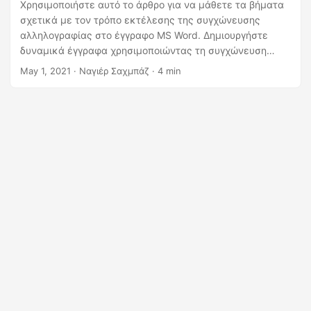
η
Χρησιμοποιήστε αυτό το άρθρο για να μάθετε τα βήματα
σχετικά με τον τρόπο εκτέλεσης της συγχώνευσης
ς
αλληλογραφίας στο έγγραφο MS Word. Δημιουργήστε
δυναμικά έγγραφα χρησιμοποιώντας τη συγχώνευση
αλληλογραφίας στο C# .NET. Το ανεξάρτητο από την
May 1, 2021
· Ναγιέρ Σαχμπάζ · 4 min
πλατφόρμα μας API δημιουργίας και χειρισμού εγγράφων
MS Word σάς δίνει τη δυνατότητα να εκτελείτε
λειτουργίες συγχώνευσης αλληλογραφίας με ευκολία.