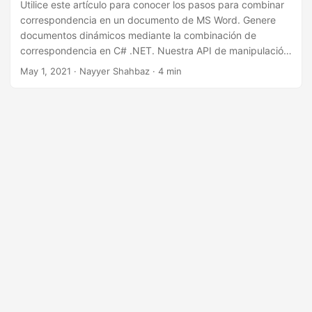
i
Utilice este artículo para conocer los pasos para combinar
correspondencia en un documento de MS Word. Genere
ó
documentos dinámicos mediante la combinación de
n
correspondencia en C# .NET. Nuestra API de manipulación
y generación de documentos de MS Word independiente
May 1, 2021
· Nayyer Shahbaz · 4 min
de la plataforma le permite realizar operaciones de
combinación de correspondencia con facilidad.