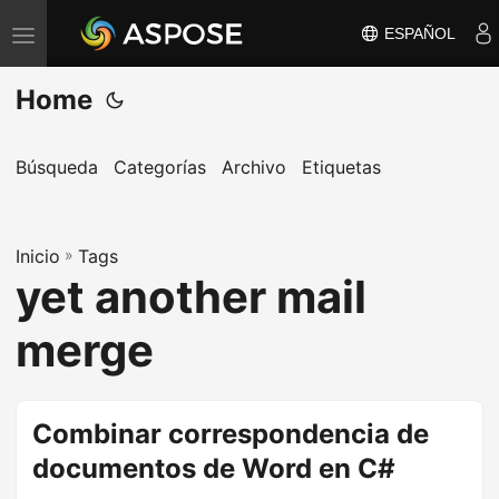
ESPAÑOL
A
l
Home
t
e
r
Búsqueda
Categorías
Archivo
Etiquetas
n
a
Inicio
r
»
Tags
yet another mail
n
a
merge
v
e
g
Combinar correspondencia de
a
documentos de Word en C#
c