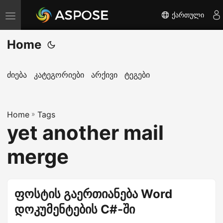
ქართული
T
o
Home
g
g
l
ძიება
კატეგორიები
არქივი
ტეგები
e
n
Home
a
»
Tags
yet another mail
v
i
merge
g
a
t
ფოსტის გაერთიანება Word
i
დოკუმენტების C#-ში
o