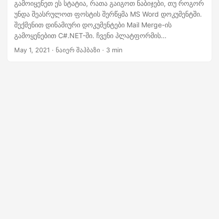
n
გამოიყენეთ ეს სტატია, რათა გაიგოთ ნაბიჯები, თუ როგორ
უნდა შეასრულოთ ფოსტის შერწყმა MS Word დოკუმენტში.
შექმენით დინამიური დოკუმენტები Mail Merge-ის
გამოყენებით C#.NET-ში. ჩვენი პლატფორმის
დამოუკიდებელი MS Word დოკუმენტის გენერირება და
May 1, 2021
· ნაიერ შაჰბაზი · 3 min
მანიპულირების API საშუალებას გაძლევთ მარტივად
შეასრულოთ ფოსტის შერწყმის ოპერაციები.