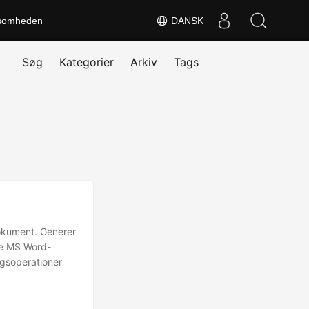
somheden
DANSK
Søg
Kategorier
Arkiv
Tags
dokument. Generer
ge MS Word-
ngsoperationer