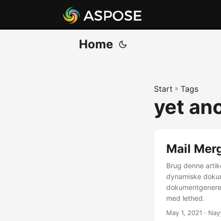
Home
Start
»
Tags
yet an
Mail Mer
Brug denne artike
dynamiske dokum
dokumentgenereri
med lethed.
May 1, 2021
· Nay