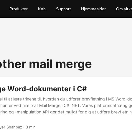
Produkter
Køb
Support
Hjemmesider
Om virk
other mail merge
ge Word-dokumenter i C#
l til at lære trinene til, hvordan du udfører brevfletning i MS Word-
enter ved hjælp af Mail Merge i C# .NET. Vores platformuafhængi
ng og -manipulation API gør det muligt for dig at udføre brevfletni
yer Shahbaz · 3 min