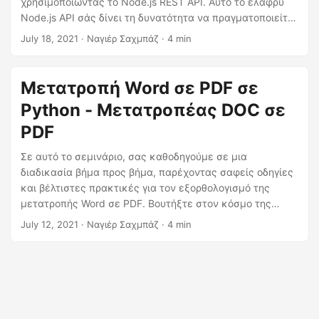
χρησιμοποιώντας το Node.js REST API. Αυτό το ελαφρύ
η
Node.js API σάς δίνει τη δυνατότητα να πραγματοποιείτε
ς
απρόσκοπτη μετατροπή DOC σε PDF.
July 18, 2021
· Ναγιέρ Σαχμπάζ · 4 min
Μετατροπή Word σε PDF σε
Python - Μετατροπέας DOC σε
PDF
Σε αυτό το σεμινάριο, σας καθοδηγούμε σε μια
διαδικασία βήμα προς βήμα, παρέχοντας σαφείς οδηγίες
και βέλτιστες πρακτικές για τον εξορθολογισμό της
μετατροπής Word σε PDF. Βουτήξτε στον κόσμο της
αποτελεσματικής διαχείρισης εγγράφων με το Python
July 12, 2021
· Ναγιέρ Σαχμπάζ · 4 min
REST API.