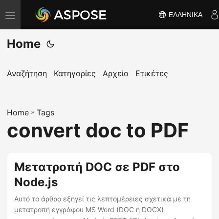
ΕΛΛΗΝΙΚΆ
Ε
ν
Home
α
λ
λ
Αναζήτηση
Κατηγορίες
Αρχείο
Ετικέτες
α
γ
Home
ή
»
Tags
convert doc to PDF
π
λ
ο
Μετατροπή DOC σε PDF στο
ή
Node.js
γ
η
Αυτό το άρθρο εξηγεί τις λεπτομέρειες σχετικά με τη
σ
μετατροπή εγγράφου MS Word (DOC ή DOCX)