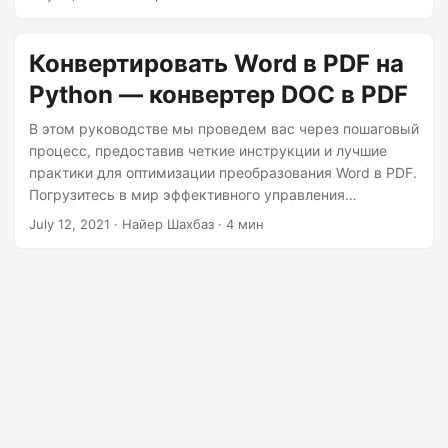
г
а
Конвертировать Word в PDF на
ц
и
Python — конвертер DOC в PDF
ю
В этом руководстве мы проведем вас через пошаговый
процесс, предоставив четкие инструкции и лучшие
практики для оптимизации преобразования Word в PDF.
Погрузитесь в мир эффективного управления
документами с помощью Python REST API.
July 12, 2021
· Найер Шахбаз · 4 мин