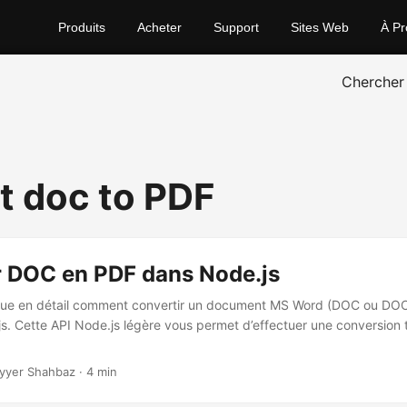
Produits
Acheter
Support
Sites Web
À Pr
Chercher
t doc to PDF
r DOC en PDF dans Node.js
ique en détail comment convertir un document MS Word (DOC ou DOCX
js. Cette API Node.js légère vous permet d’effectuer une conversion
yyer Shahbaz · 4 min