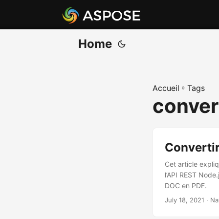
Home
Accueil
»
Tags
conver
Converti
Cet article expl
l’API REST Node.
DOC en PDF.
July 18, 2021
· Na