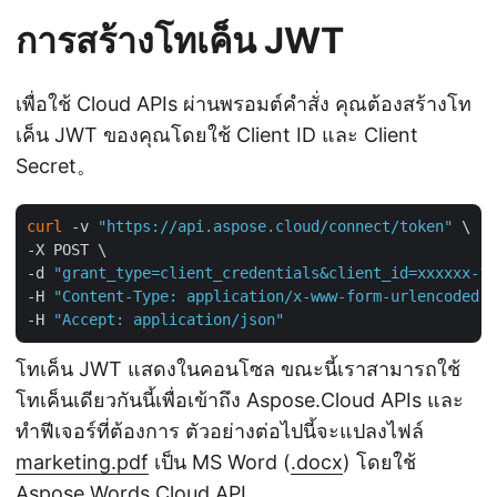
การสร้างโทเค็น JWT
เพื่อใช้ Cloud APIs ผ่านพรอมต์คำสั่ง คุณต้องสร้างโท
เค็น JWT ของคุณโดยใช้ Client ID และ Client
Secret。
curl
 -v 
"https://api.aspose.cloud/connect/token"
 \

-X POST \

-d 
"grant_type=client_credentials&client_id=xxxxxx-1c
-H 
"Content-Type: application/x-www-form-urlencoded"
 
-H 
"Accept: application/json"
โทเค็น JWT แสดงในคอนโซล ขณะนี้เราสามารถใช้
โทเค็นเดียวกันนี้เพื่อเข้าถึง Aspose.Cloud APIs และ
ทำฟีเจอร์ที่ต้องการ ตัวอย่างต่อไปนี้จะแปลงไฟล์
marketing.pdf
เป็น MS Word (
.docx
) โดยใช้
Aspose.Words Cloud API
.