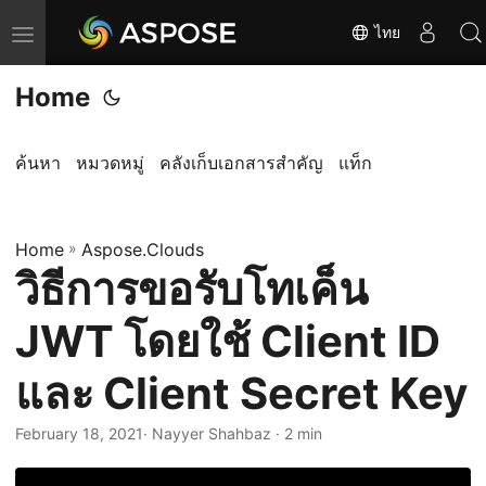
ไทย
T
o
Home
g
g
l
ค้นหา
หมวดหมู่
คลังเก็บเอกสารสำคัญ
แท็ก
e
n
Home
a
»
Aspose.Clouds
วิธีการขอรับโทเค็น
v
i
JWT โดยใช้ Client ID
g
a
และ Client Secret Key
t
i
February 18, 2021
· Nayyer Shahbaz · 2 min
o