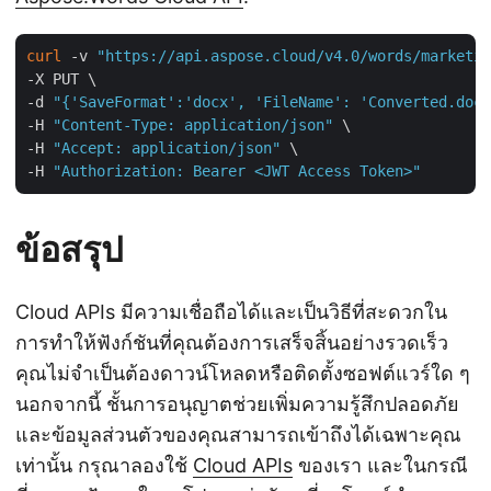
curl
 -v 
"https://api.aspose.cloud/v4.0/words/marketin
-X PUT \

-d 
"{'SaveFormat':'docx', 'FileName': 'Converted.docx
-H 
"Content-Type: application/json"
 \

-H 
"Accept: application/json"
 \

-H 
"Authorization: Bearer <JWT Access Token>"
ข้อสรุป
Cloud APIs มีความเชื่อถือได้และเป็นวิธีที่สะดวกใน
การทำให้ฟังก์ชันที่คุณต้องการเสร็จสิ้นอย่างรวดเร็ว
คุณไม่จำเป็นต้องดาวน์โหลดหรือติดตั้งซอฟต์แวร์ใด ๆ
นอกจากนี้ ชั้นการอนุญาตช่วยเพิ่มความรู้สึกปลอดภัย
และข้อมูลส่วนตัวของคุณสามารถเข้าถึงได้เฉพาะคุณ
เท่านั้น กรุณาลองใช้
Cloud APIs
ของเรา และในกรณี