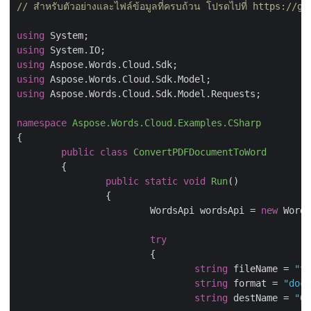
// สำหรับตัวอย่างและไฟล์ข้อมูลที่ครบถ้วน โปรดไปที่ https:
using
using
using
using
using
 Aspose.Words.Cloud.Sdk.Model.Requests;

namespace
Aspose.Words.Cloud.Examples.CSharp
{

public
class
ConvertPDFDocumentToWord
	{

public
static
void
Run
(
)
		{

			WordsApi wordsApi = 
new
 Words
try
			{

string
 fileName = 
"te
string
 format = 
"docx
string
 destName = 
"Ou