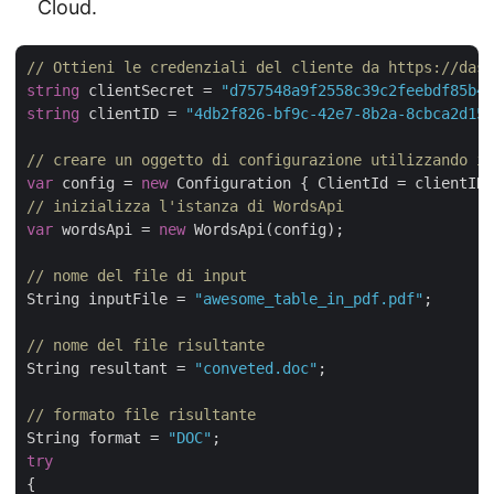
Cloud.
// Ottieni le credenziali del cliente da https://dash
string
 clientSecret = 
"d757548a9f2558c39c2feebdf85b4c
string
 clientID = 
"4db2f826-bf9c-42e7-8b2a-8cbca2d155
// creare un oggetto di configurazione utilizzando i 
var
 config = 
new
// inizializza l'istanza di WordsApi
var
 wordsApi = 
new
 WordsApi(config);

// nome del file di input
String inputFile = 
"awesome_table_in_pdf.pdf"
;

// nome del file risultante
String resultant = 
"conveted.doc"
;

// formato file risultante
String format = 
"DOC"
try
{
