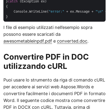
}
catch
 (Exception ex)

{

    Console.WriteLine(
"error:"
 + ex.Message + 
"\n"
 + 
I file di esempio utilizzati nell’esempio sopra
possono essere scaricati da
awesometableinpdf.pdf
e
converted.doc
.
Convertire PDF in DOC
utilizzando cURL
Puoi usare lo strumento da riga di comando cURL
per accedere ai servizi web Aspose.Words e
convertire facilmente i documenti PDF in formato
Word. Il seguente codice mostra come convertire
PDF in DOCX con cURL. Tuttavia, prima di