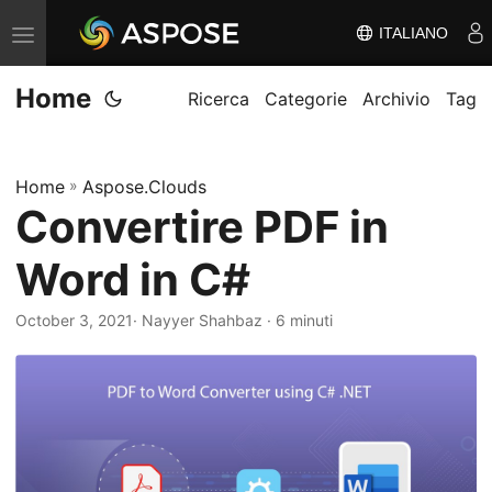
ITALIANO
V
ä
Home
x
Ricerca
Categorie
Archivio
Tag
l
a
Home
»
Aspose.Clouds
n
Convertire PDF in
a
v
Word in C#
i
g
October 3, 2021
· Nayyer Shahbaz · 6 minuti
e
r
i
n
g