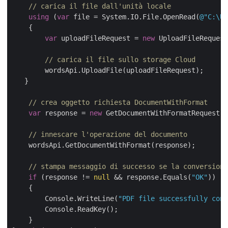
// carica il file dall'unità locale
using
 (
var
 file = System.IO.File.OpenRead(
@"C:\Us
    {

var
 uploadFileRequest = 
new
 UploadFileRequest
// carica il file sullo storage Cloud
        wordsApi.UploadFile(uploadFileRequest);

   }

// crea oggetto richiesta DocumentWithFormat
var
 response = 
new
 GetDocumentWithFormatRequest(i
// innescare l'operazione del documento
    wordsApi.GetDocumentWithFormat(response);

// stampa messaggio di successo se la conversione
if
 (response != 
null
 && response.Equals(
"OK"
))

    {

        Console.WriteLine(
"PDF file successfully conv
        Console.ReadKey();

    }
