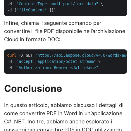
-H  
"Content-Type: multipart/form-data"
 \

-d {
"fileContent"
Infine, chiama il seguente comando per
convertire il file PDF disponibile nell’archiviazione
Cloud in formato DOC:
curl
 -X GET 
"https://api.aspose.cloud/v4.0/words/awes
-H  
"accept: application/octet-stream"
 \

-H  
"Authorization: Bearer <JWT Token>"
Conclusione
In questo articolo, abbiamo discusso i dettagli di
come convertire PDF in Word in un’applicazione
C# .NET. Inoltre, abbiamo anche esplorato i
passaggi per convertire PDF in DOC utilizzando i