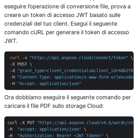
eseguire l’operazione di conversione file, prova a
creare un token di accesso JWT basato sulle
credenziali del tuo client. Esegui il seguente
comando cURL per generare il token di accesso
JWT.
curl
 -v 
"https://api.aspose.cloud/connect/token"
 \

 -X POST \

 -d 
"grant_type=client_credentials&client_id=4db2f826
 -H 
"Content-Type: application/x-www-form-urlencoded"
 -H 
"Accept: application/json"
Ora dobbiamo eseguire il seguente comando per
caricare il file PDF sullo storage Cloud:
curl -X PUT 
"https://api.aspose.cloud/v4.0/words/stor
-H  
"accept: application/json"
 \

-H  
"Authorization: Bearer <JWT Token>"
 \
