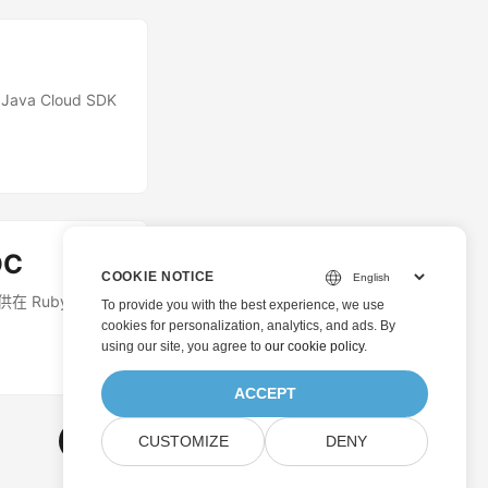
 Cloud SDK
OC
COOKIE NOTICE
供在 Ruby 中將
To provide you with the best experience, we use
cookies for personalization, analytics, and ads. By
using our site, you agree to
our cookie policy
.
ACCEPT
下一篇 »
CUSTOMIZE
DENY