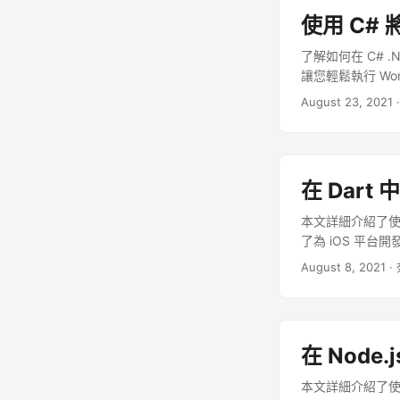
信用卡或支付詳細信
使用 C# 將
詳細信息。請按照
建新應用程序按鈕
了解如何在 C# .N
細資訊，即預設儲
讓您輕鬆執行 Wor
儲存按鈕 在應用
August 23, 2021
預設儲存下拉選單
下拉菜單中，選擇先前
在 Dart 
本文詳細介紹了使用 D
了為 iOS 平台開
August 8, 2021
·
在 Node.
本文詳細介紹了使用 No