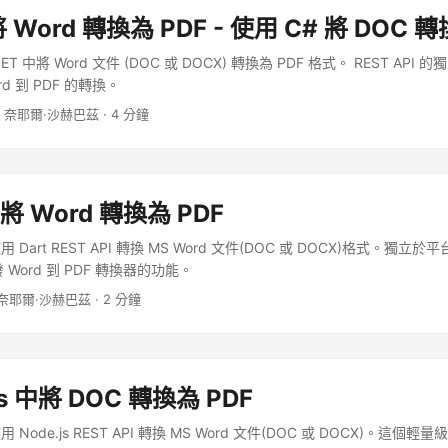
息。如果您有 GitHub 或 Google 帳戶，只需註冊，或點擊創建新
 Word 轉換為 PDF - 使用 C# 將 DOC 轉
以下指示完成帳戶設置過程。 登入儀表板，然後從左側選單中點擊應用程
 滾動到預設儲存區域，然後單擊加號 (+) 符號 從菜單中選擇內部存儲選
ET 中將 Word 文件 (DOC 或 DOCX) 轉換為 PDF 格式。 REST AP
存，並從儲存模式中選擇保留檔案一個月的選項(或根據您的喜好選擇其他
d 到 PDF 的轉換。
程式詳細資料部分，輸入應用程式名稱，即第一個應用程式，並提供描述(可
· 奈耶爾·沙赫巴茲 · 4 分鐘
中選擇預設儲存(創建以上)選項。 點擊儲存按鈕 現在從左側菜單中點擊
步驟中創建的存儲。 Image 1:- Aspose.
中將 Word 轉換為 PDF
art REST API 轉換 MS Word 文件(DOC 或 DOCX)格式。獨立於平台的
發 Word 到 PDF 轉換器的功能。
 奈耶爾·沙赫巴茲 · 2 分鐘
js 中將 DOC 轉換為 PDF
de.js REST API 轉換 MS Word 文件(DOC 或 DOCX)。這個輕量級的 