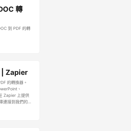
DOC 轉
OC 到 PDF 的轉
| Zapier
到 PDF 的轉換器。
erPoint、
apier 上提供
的文檔庫連接到我們的文
戶相關聯的雲端儲
ord to PDF 轉
的工件。因此，第一步
過程中，您不需要提供