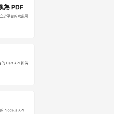
帳戶按鈕並提供所需的
換為 PDF
式選項。 點擊創
項 提供儲存名稱詳
I 的獨立於平台的功能可
任何選項) 點擊
選) 現在從選擇
檔案選項。在存儲
 Dart API 提供
Node.js API