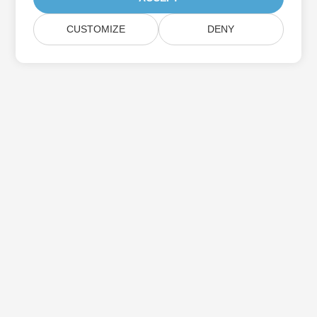
CUSTOMIZE
DENY
Hjem
Produkter
Nye Udgivelser
Prisfastsættelse
Dokumenter