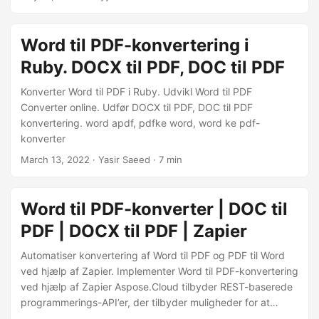
konvertering af Word-filer til PDF ved hjælp af
Aspose.Words Cloud SDK til .NET.
Word til PDF-konvertering i
Ruby. DOCX til PDF, DOC til PDF
Konverter Word til PDF i Ruby. Udvikl Word til PDF
Converter online. Udfør DOCX til PDF, DOC til PDF
konvertering. word apdf, pdfke word, word ke pdf-
konverter
March 13, 2022
· Yasir Saeed · 7 min
Word til PDF-konverter | DOC til
PDF | DOCX til PDF | Zapier
Automatiser konvertering af Word til PDF og PDF til Word
ved hjælp af Zapier. Implementer Word til PDF-konvertering
ved hjælp af Zapier Aspose.Cloud tilbyder REST-baserede
programmerings-API’er, der tilbyder muligheder for at
oprette, redigere og konvertere Word, Excel, PowerPoint,