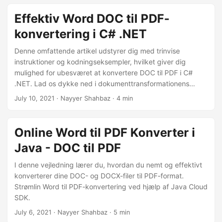
Effektiv Word DOC til PDF-
konvertering i C# .NET
Denne omfattende artikel udstyrer dig med trinvise
instruktioner og kodningseksempler, hvilket giver dig
mulighed for ubesværet at konvertere DOC til PDF i C#
.NET. Lad os dykke ned i dokumenttransformationens
verden ved problemfrit at konvertere DOC-filer til PDF-
July 10, 2021
· Nayyer Shahbaz · 4 min
format ved hjælp af .NET REST API.
Online Word til PDF Konverter i
Java - DOC til PDF
I denne vejledning lærer du, hvordan du nemt og effektivt
konverterer dine DOC- og DOCX-filer til PDF-format.
Strømlin Word til PDF-konvertering ved hjælp af Java Cloud
SDK.
July 6, 2021
· Nayyer Shahbaz · 5 min