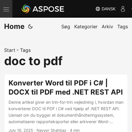
DANSK
S
k
Home
i
Søg
Kategorier
Arkiv
Tags
f
t
Start
»
Tags
n
doc to pdf
a
v
i
Konverter Word til PDF i C# |
g
DOCX til PDF med .NET REST API
a
t
Denne artikel giver en trin-for-trin vejledning i, hvordan man
i
konverterer DOC til PDF i C# ved hjælp af .NET REST API.
Uanset om du bygger et dokumenthåndteringssystem,
o
automatiserer rapporteksporter eller arkiverer Word-
n
dokumenter, guider denne tutorial dig gennem
July 16, 2025
· Nayyer Shahbaz · 4 min