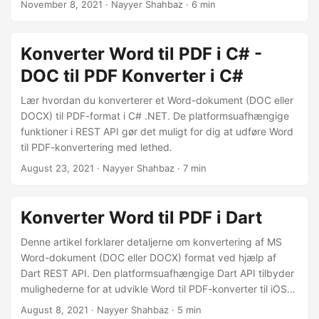
November 8, 2021
· Nayyer Shahbaz · 6 min
HTML, XPS, JPEG osv. formater til andre støttede formater.
Men for at automatisere dokumentkonverteringsprocessen
tilbyder vi en Word til PDF konverteringsapp på Zapier, der
Konverter Word til PDF i C# -
gør det muligt for dig at forbinde dine dokumentlagre fra
DOC til PDF Konverter i C#
Google Drive eller Dropbox til vores filbehandlingstjeneste
og automatisere dine daglige opgaver nemt.
Lær hvordan du konverterer et Word-dokument (DOC eller
DOCX) til PDF-format i C# .NET. De platformsuafhængige
funktioner i REST API gør det muligt for dig at udføre Word
til PDF-konvertering med lethed.
August 23, 2021
· Nayyer Shahbaz · 7 min
Konverter Word til PDF i Dart
Denne artikel forklarer detaljerne om konvertering af MS
Word-dokument (DOC eller DOCX) format ved hjælp af
Dart REST API. Den platformsuafhængige Dart API tilbyder
mulighederne for at udvikle Word til PDF-konverter til iOS-
platformen.
August 8, 2021
· Nayyer Shahbaz · 5 min