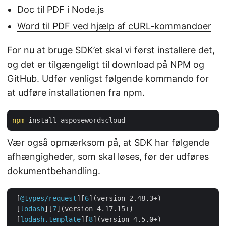
Doc til PDF i Node.js
Word til PDF ved hjælp af cURL-kommandoer
For nu at bruge SDK’et skal vi først installere det,
og det er tilgængeligt til download på
NPM
og
GitHub
. Udfør venligst følgende kommando for
at udføre installationen fra npm.
npm
Vær også opmærksom på, at SDK har følgende
afhængigheder, som skal løses, før der udføres
dokumentbehandling.
 [
@types/request
][
6
](version 2.48.3+)

 [
lodash
][
7
](version 4.17.15+)

 [
lodash.template
][
8
](version 4.5.0+)
