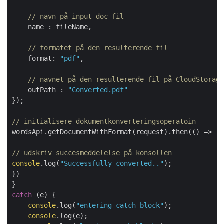
// navn på input-doc-fil
name
 : fileName, 

// formatet på den resulterende fil
format
: 
"pdf"
,

// navnet på den resulterende fil på CloudStorage
outPath
 : 
"Converted.pdf"
});

// initialisere dokumentkonverteringsoperatoin
wordsApi.getDocumentWithFormat(request).then(
() =>
 {

// udskriv succesmeddelelse på konsollen
console
.log(
"Successfully converted.."
);

})

catch
 (e) {

console
.log(
"entering catch block"
);

console
.log(e);
