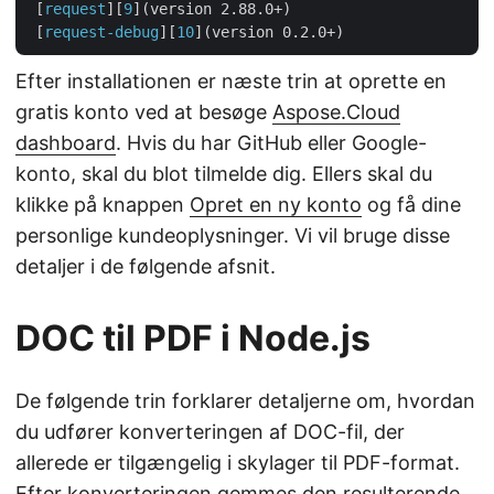
 [
request
][
9
](version 2.88.0+)

 [
request-debug
][
10
Efter installationen er næste trin at oprette en
gratis konto ved at besøge
Aspose.Cloud
dashboard
. Hvis du har GitHub eller Google-
konto, skal du blot tilmelde dig. Ellers skal du
klikke på knappen
Opret en ny konto
og få dine
personlige kundeoplysninger. Vi vil bruge disse
detaljer i de følgende afsnit.
DOC til PDF i Node.js
De følgende trin forklarer detaljerne om, hvordan
du udfører konverteringen af DOC-fil, der
allerede er tilgængelig i skylager til PDF-format.
Efter konverteringen gemmes den resulterende