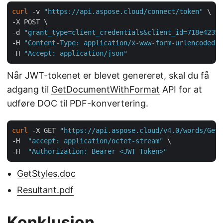
curl
 -v 
"https://api.aspose.cloud/connect/token"
 \

-X POST \

-d 
"grant_type=client_credentials&client_id=718e4235-
-H 
"Content-Type: application/x-www-form-urlencoded"
 
-H 
"Accept: application/json"
Når JWT-tokenet er blevet genereret, skal du få
adgang til
GetDocumentWithFormat
API for at
udføre DOC til PDF-konvertering.
curl
 -X GET 
"https://api.aspose.cloud/v4.0/words/GetS
-H  
"accept: application/octet-stream"
 \

-H  
"Authorization: Bearer <JWT Token>"
GetStyles.doc
Resultant.pdf
Konklusion