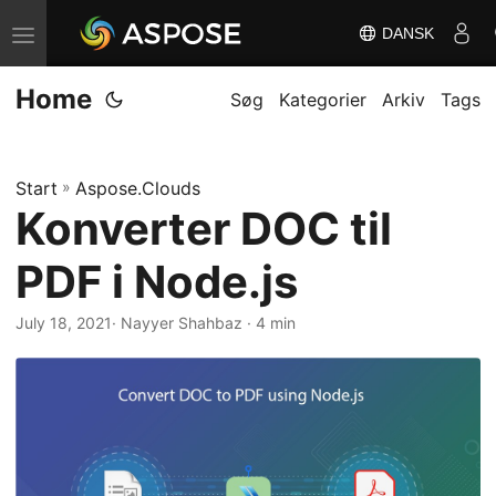
DANSK
S
k
Home
i
Søg
Kategorier
Arkiv
Tags
f
t
Start
»
Aspose.Clouds
n
Konverter DOC til
a
v
PDF i Node.js
i
g
July 18, 2021
· Nayyer Shahbaz · 4 min
a
t
i
o
n