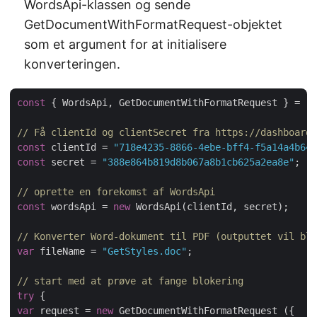
WordsApi-klassen og sende
GetDocumentWithFormatRequest-objektet
som et argument for at initialisere
konverteringen.
const
 { WordsApi, GetDocumentWithFormatRequest } = 
re
// Få clientId og clientSecret fra https://dashboard.
const
 clientId = 
"718e4235-8866-4ebe-bff4-f5a14a4b646
const
 secret = 
"388e864b819d8b067a8b1cb625a2ea8e"
;

// oprette en forekomst af WordsApi
const
 wordsApi = 
new
 WordsApi(clientId, secret);

// Konverter Word-dokument til PDF (outputtet vil bli
var
 fileName = 
"GetStyles.doc"
;

// start med at prøve at fange blokering
try
var
 request = 
new
 GetDocumentWithFormatRequest ({
