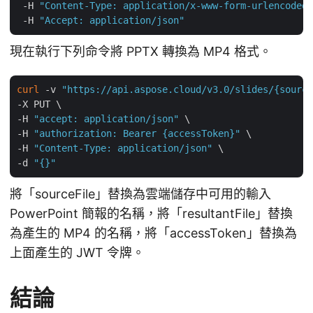
 -H 
"Content-Type: application/x-www-form-urlencoded"
 -H 
"Accept: application/json"
現在執行下列命令將 PPTX 轉換為 MP4 格式。
curl
 -v 
"https://api.aspose.cloud/v3.0/slides/{source
-X PUT \

-H 
"accept: application/json"
 \

-H 
"authorization: Bearer {accessToken}"
 \

-H 
"Content-Type: application/json"
 \

-d 
"{}"
將「sourceFile」替換為雲端儲存中可用的輸入
PowerPoint 簡報的名稱，將「resultantFile」替換
為產生的 MP4 的名稱，將「accessToken」替換為
上面產生的 JWT 令牌。
結論