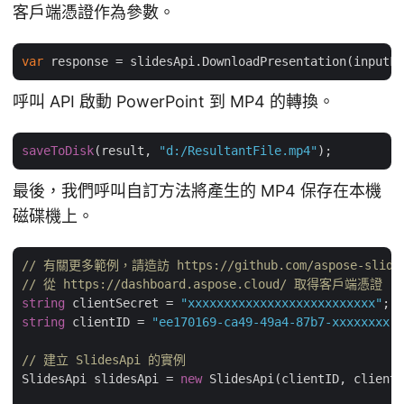
客戶端憑證作為參數。
var
 response = slidesApi.DownloadPresentation(inputFi
呼叫 API 啟動 PowerPoint 到 MP4 的轉換。
saveToDisk
(result, 
"d:/ResultantFile.mp4"
最後，我們呼叫自訂方法將產生的 MP4 保存在本機
磁碟機上。
// 有關更多範例，請造訪 https://github.com/aspose-slides
// 從 https://dashboard.aspose.cloud/ 取得客戶端憑證
string
 clientSecret = 
"xxxxxxxxxxxxxxxxxxxxxxxxxx"
string
 clientID = 
"ee170169-ca49-49a4-87b7-xxxxxxxx"
;

// 建立 SlidesApi 的實例
SlidesApi slidesApi = 
new
 SlidesApi(clientID, clientS