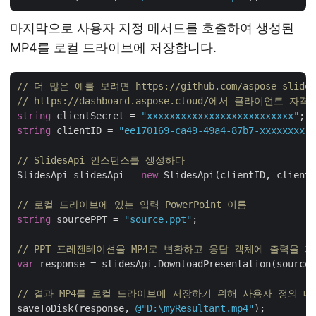
마지막으로 사용자 지정 메서드를 호출하여 생성된
MP4를 로컬 드라이브에 저장합니다.
// 더 많은 예를 보려면 https://github.com/aspose-slid
// https://dashboard.aspose.cloud/에서 클라이언트 
string
 clientSecret = 
"xxxxxxxxxxxxxxxxxxxxxxxxxx"
string
 clientID = 
"ee170169-ca49-49a4-87b7-xxxxxxxx"
;

// SlidesApi 인스턴스를 생성하다
SlidesApi slidesApi = 
new
 SlidesApi(clientID, clientS
// 로컬 드라이브에 있는 입력 PowerPoint 이름
string
 sourcePPT = 
"source.ppt"
;

// PPT 프레젠테이션을 MP4로 변환하고 응답 객체에 출력을 저
var
 response = slidesApi.DownloadPresentation(sourceP
// 결과 MP4를 로컬 드라이브에 저장하기 위해 사용자 정의 
saveToDisk(response, 
@"D:\myResultant.mp4"
);
