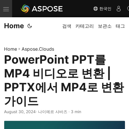
한국인
내
비
Home
게
검색
카테고리
보관소
태그
이
션
Home
»
Aspose.Clouds
전
PowerPoint PPT를
환
MP4 비디오로 변환 |
PPTX에서 MP4로 변환
가이드
August 30, 2024
· 나이예르 샤바즈 · 3 min