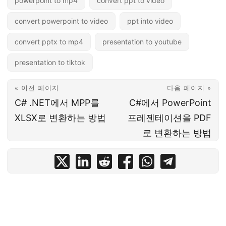
powerpoint to mp4
convert ppt to video
convert powerpoint to video
ppt into video
convert pptx to mp4
presentation to youtube
presentation to tiktok
« 이전 페이지
다음 페이지 »
C# .NET에서 MPP를
C#에서 PowerPoint
XLSX로 변환하는 방법
프레젠테이션을 PDF
로 변환하는 방법