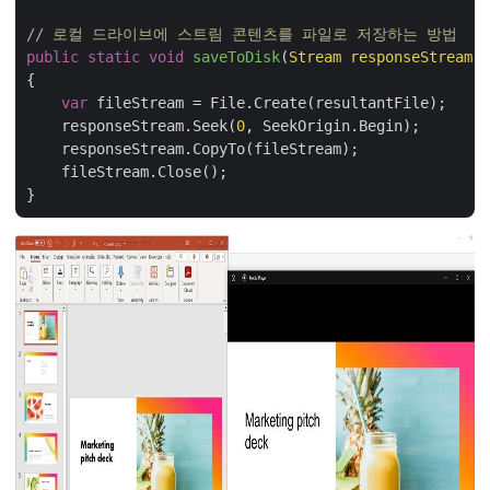
// 로컬 드라이브에 스트림 콘텐츠를 파일로 저장하는 방법
public
static
void
saveToDisk
(
Stream responseStream,
{

var
 fileStream = File.Create(resultantFile);

    responseStream.Seek(
0
, SeekOrigin.Begin);

    responseStream.CopyTo(fileStream);

    fileStream.Close();
