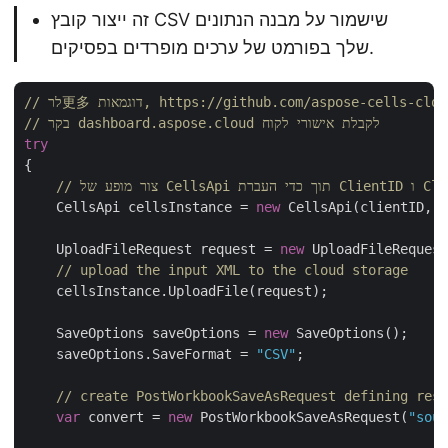
זה ייצור קובץ CSV שישמור על מבנה הנתונים
שלך בפורמט של ערכים מופרדים בפסיקים.
https://github.com/aspose-cells-cloud/aspose-c
// בקר dashboard.aspose.cloud לקבלת אישורי לקוח
try
{

Clie ו ClientSecret
    CellsApi cellsInstance = 
new
 CellsApi(clientID, c
    UploadFileRequest request = 
new
 UploadFileRequest
// upload the input XML to the cloud storage
    cellsInstance.UploadFile(request);

    SaveOptions saveOptions = 
new
 SaveOptions();

    saveOptions.SaveFormat = 
"CSV"
;

// create PostWorkbookSaveAsRequest defining resu
var
 convert = 
new
 PostWorkbookSaveAsRequest(
"sour