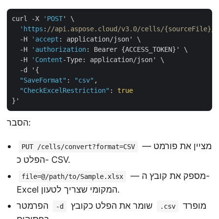
curl -X 
'POST
' \

'https
:
//api.aspose.cloud/v3.0/cells/{sourceFile}/S
  -H 
'accept
: application/json' \

  -H 
'authorization
: Bearer {ACCESS_TOKEN}' \

  -H 
'Content
-Type: application/json' \

  -d '{

"SaveFormat"
: 
"csv"
,

"CheckExcelRestriction"
: 
true
הסבר:
— מציין את פורמט
PUT /cells/convert?format=CSV
הפלט כ- CSV.
— מספק את קובץ ה-
file=@/path/to/Sample.xlsx
Excel המקומי שצריך לטעון.
מופרד
שומר את הפלט כקובץ
הפרמטר
-d
.csv