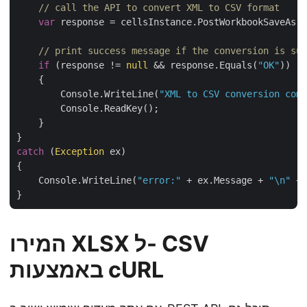
// call the API to convert XML to CSV format
var
 response = cellsInstance.PostWorkbookSaveAs(c
// print success message if the conversion is suc
if
 (response != 
null
 && response.Equals(
"OK"
))

    {

        Console.WriteLine(
"XML to CSV conversion comp
        Console.ReadKey();

    }

catch
 (
Exception
 ex)

{

    Console.WriteLine(
"error:"
 + ex.Message + 
"\n"
 + 
המירו XLSX ל- CSV
באמצעות cURL