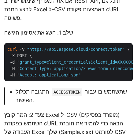
אם אתה מעדיף שימוש ישיר ב-REST API, תוכל גם
לבצע המרת Excel ל-CSV באמצעות פקודת cURL
פשוטה.
שלב 1: השג את אסימון הגישה
curl
 -v 
"https://api.aspose.cloud/connect/token"
 \

 -X POST \

 -d 
"grant_type=client_credentials&client_id=XXXXXXX-
 -H 
"Content-Type: application/x-www-form-urlencoded"
 -H 
"Accept: application/json"
שתשתמש בו עבור
התגובה תכלול
ACCESSTOKEN
האישור.
צעד 2: המר קובץ Excel ל-CSV (מופרד בפסיקים)
השתמש בפקודת cURL הבאה כדי להמיר את חוברת
העבודה של Excel שלך (Sample.xlsx) לפורמט CSV: