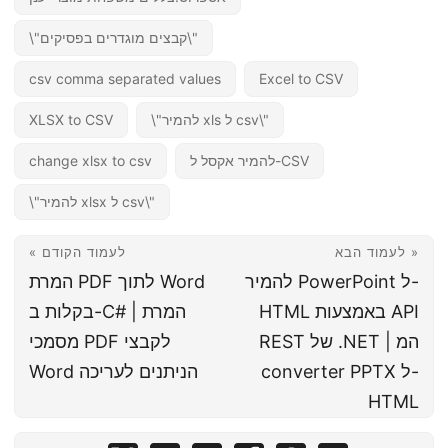
\"קבצים מוגדרים בפסיקים\"
csv comma separated values
Excel to CSV
\"להמיר xls ל csv\"
XLSX to CSV
להמיר אקסל ל-CSV
change xlsx to csv
\"להמיר xlsx ל csv\"
לעמוד הבא »
« לעמוד הקודם
להמיר PowerPoint ל-
המרת PDF לתוך Word
HTML באמצעות API
בקלות ב-C# | המרת
REST של .NET | המ
מסמכי PDF לקבצי
converter PPTX ל-
Word הניתנים לעריכה
HTML