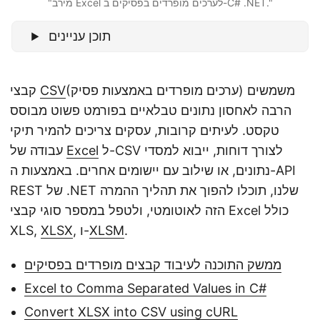
"מירב Excel לערכים מופרדים בפסיקים ב-C# .NET."
n
תוכן עניינים
(ערכים מופרדים באמצעות פסיק) משמשים
CSV
קבצי
הרבה לאחסון נתונים טבלאיים בפורמט פשוט מבוסס
טקסט. לעיתים קרובות, עסקים צריכים להמיר תיקי
ל-CSV לצורך דוחות, ייבוא למסדי
Excel
עבודה של
נתונים, או שילוב עם יישומים אחרים. באמצעות ה-API
REST של .NET שלנו, תוכלו להפוך את תהליך ההמרה
הזה לאוטומטי, ולטפל במספר סוגי קבצי Excel כולל
.
XLSM
, ו-
XLSX
XLS,
ממשק התוכנה לעיבוד קבצים מופרדים בפסיקים
Excel to Comma Separated Values in C#
Convert XLSX into CSV using cURL